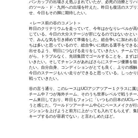
パンカップの出場さえ危ぶまれていたが、必死の治療とリハ
のツール・ド・九州への出場を叶えた。昨日も復活のスプリ
せ、今日もその脚に期待したい。
＜レース前の谷のコメント＞
昨日のクリテリウムを走っていて、今年はかなりレベルが高
じている。今日の大分ステージが肝になるのではないかとい
で、みんな気を引き締めて準備をした。総合争いに加われる
ちは多いと思っているので、総合争いに残れる選手をできる
出せるよう、明日につなげる走りをしていきたい。チームで
がら、トラブルなく、先頭集団でゴールすることを、まずは
いきたい。そしてチャンスがあればさらにステージ優勝を狙
たい。自分自身、コンディションがとても良く、上りの感触
今日のステージもいい走りができると思っている。しっかり
戦っていきたい。
谷の言う通り、このレースはUCIアジアツアー１クラスに属し
チーム中７つが海外チーム、そのうち世界レベルで戦うチー
ーム来日しており、昨日もフォンに「いつもの日本のUCIレ
うと感じた。ワールドツアーチーム中心にペースメイクが行
ジションを上げようと前方に上がっても入れてもらえず、集
キープするのが容易でない」と言わしめたほど。