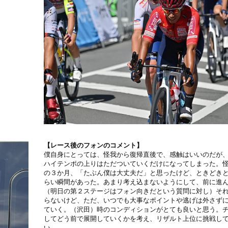
【レース後のフォンのコメント】
僕自身にとっては、怪我から復帰直後で、感触はいいのだが
ハイテンポの上りはただついていくだけになってしまった。
の３か月、「たぶん僕は大丈夫だ」と思ったけど、ときどき
らい瞬間があった。あまり考え込まないようにして、前に進
（明日の第２ステージはフォン向きだという質問に対し）そ
らないけど、ただ、いつでも大事なポイントや逃げは外さず
ていく。（沢田）時のコンディションがとても良いと思う。
してどう前で展開していくかを考え、リザルト上位に挑戦し
い。