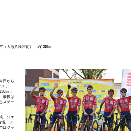
市（大原八幡宮前） 約
138
㎞
今日から
分ステー
38㎞ラ
、最後は
るステー
成、ジェ
出場。フ
ではジャ