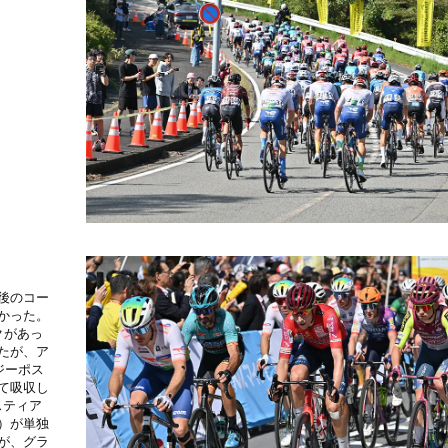
後のコー
かった。
クがあっ
たが、ア
ジーポス
て吸収し
スティア
）が単独
が、グラ