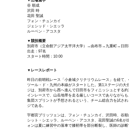
▼出場選手
谷 順成
沢田 時
花田 聖誠
フォン・チュンカイ
ジェシッド・シエッラ
ルーベン・アコスタ
▼競技概要
別府市（立命館アジア太平洋大学）
→
由布市
→
九重町
→
日田
出走：
97
名
スタート時間：
10:00
▼レースレポート
昨日の前哨戦レース「小倉城クリテリウムレース」を経て、
ツール・ド・九州の本線がスタートした。第1ステージの大
ジは、別府市から西へ進んで日田市をフィニッシュとする約1
インレースで、山岳地帯を走る厳しいコースでありながらも
集団スプリントが予想されるという、チーム総合力を試され
ジである。
宇都宮ブリッツェンは、フォン・チュンカイ、沢田時、谷順
シット・シエッラ、ルーベン・アコスタ、花田聖誠の6名が
ォンは夏に練習中の落車で膝靭帯を部分断裂し、医師の診断