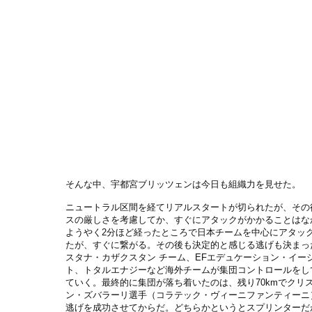
そんな中、宇都宮ブリッツェンは今日も組織力を見せた。
ニュートラル区間を経てリアルスタートが切られたが、その
スの厳しさを考慮してか、すぐにアタックがかかることはな
ようやく2分ほど経ったところで日本チームを中心にアタッ
たが、すぐに繋がる。その後も決定的と感じる逃げも決まっ
スタナ・カザクスタン チーム、EFエデュケーション・イー
ト、トタルエナジーなど海外チームが集団コントロールをし
ていく。最終的に集団が落ち着いたのは、残り70kmでクリ
ン・ズバラーリ選手（コラテック・ヴィーニファンティーニ
逃げを成功させてからだ。どちらかというとスプリンターだ