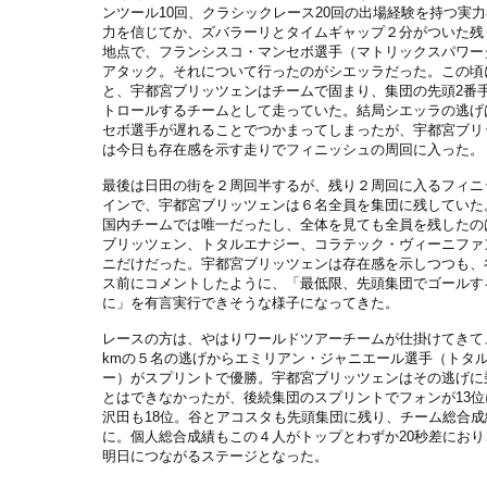
ンツール10回、クラシックレース20回の出場経験を持つ実
力を信じてか、ズバラーリとタイムギャップ２分がついた残り
地点で、フランシスコ・マンセボ選手（マトリックスパワー
アタック。それについて行ったのがシエッラだった。この頃
と、宇都宮ブリッツェンはチームで固まり、集団の先頭2番
トロールするチームとして走っていた。結局シエッラの逃げ
セボ選手が遅れることでつかまってしまったが、宇都宮ブリ
は今日も存在感を示す走りでフィニッシュの周回に入った。
最後は日田の街を２周回半するが、残り２周回に入るフィニ
インで、宇都宮ブリッツェンは６名全員を集団に残していた
国内チームでは唯一だったし、全体を見ても全員を残したの
ブリッツェン、トタルエナジー、コラテック・ヴィーニファ
ニだけだった。宇都宮ブリッツェンは存在感を示しつつも、
ス前にコメントしたように、「最低限、先頭集団でゴールす
に」を有言実行できそうな様子になってきた。
レースの方は、やはりワールドツアーチームが仕掛けてきて
kmの５名の逃げからエミリアン・ジャニエール選手（トタ
ー）がスプリントで優勝。宇都宮ブリッツェンはその逃げに
とはできなかったが、後続集団のスプリントでフォンが13位
沢田も18位。谷とアコスタも先頭集団に残り、チーム総合成
に。個人総合成績もこの４人がトップとわずか20秒差におり
明日につながるステージとなった。