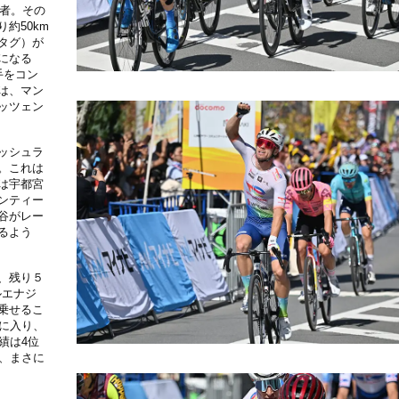
力者。その
約50km
タグ）が
になる
手をコン
は、マン
ッツェン
ッシュラ
。これは
は宇都宮
ンティー
谷がレー
るよう
、残り５
ルエナジ
乗せるこ
に入り、
績は4位
、まさに