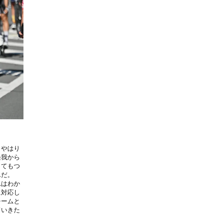
、やはり
怪我から
とてもつ
んだ。
れはわか
に対応し
チームと
ていきた