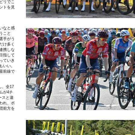
ビリでこ
ントを見
いなと感
うこと
選手がう
だけ多く
連携しな
目指して
っていき
もいい。
最前線で
、全17
ムが4チ
ースと違
われ、ポ
団前方を