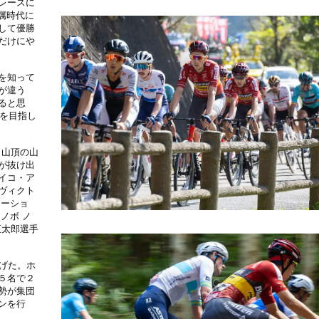
レースに
E所属時代に
して優勝
だけにや
を知って
が違う
ると思
0を目指し
（山頂の山
が抜け出
イコ・ア
ヴィクト
ケーショ
ノボ ノ
正太郎選手
げた。ホ
５名で２
勢が集団
ンを行