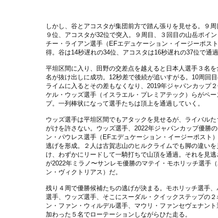
しかし、谷とアコスタが集団前方で踏ん張りを見せる。９周
９位、アコスタが32位で突入。９周目、３回目の山岳ポイン
チー・ライアン選手（EFエデュケーション・イージーポス
得。谷は14秒遅れの34位、アコスタは16秒遅れの37位で通
平坦区間に入り、田野の交差点を越えると日本人選手３名を
名が抜け出しに成功。12秒差で後続が追いすがる。10周回
ライムに入るとその差もなくなり、2019年ジャパンカップ
ケル・ウッズ選手（イスラエル・プレミアテック）らがペー
プ。一列棒状になって選手たちは頂上を通過していく。
ウッズ選手は平坦区間でもアタックを見せるが、ライバルた
がけを許さない。ウッズ選手、2022年ジャパンカップ優勝
ン・パウレス選手（EFエデュケーション・イージーポスト）
逃げを形成。２人は古賀志山のヒルクライムでも脚の違いを
け、わずかにリードして一騎打ちで山頂を通過。それを見逃
が2022年ミラノ〜サンレモ優勝のマテイ・モホリッチ選手
ン・ヴィクトリアス）だ。
残り４周で優勝候補たちの逃げが決まる。モホリッチ選手、
選手、ウッズ選手、そこにスーダル・クイックステップの２
ン・ファン・ウィルデル選手、マウリ・ファンセヴェナント
加わった５名でローテーションしながらひた走る。