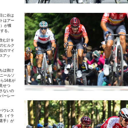
目に谷は
トはアー
ト）が獲
過する。
含む計９
目のヒルク
２位のマイ
スアッ
ちは抜け
のニールソ
ら14名が
見せつ
さないの
（バーレー
パウレス
名（イラ
選手）が