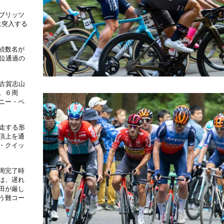
ブリッツ
に突入する
続数名が
位通過の
古賀志山
。６周
ニー・ペ
走する形
頂上を通
・クイッ
周完了時
は、遅れ
田が厳し
う難コー