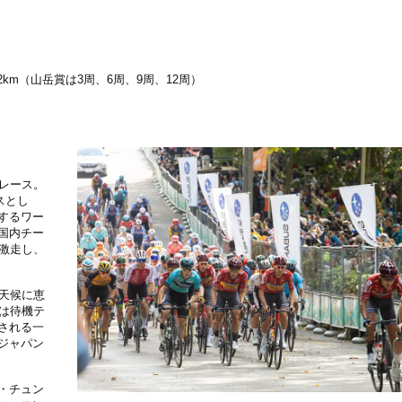
.2km（山岳賞は3周、6周、9周、12周）
レース。
スとし
するワー
国内チー
激走し、
天候に恵
は待機テ
される一
ジャパン
・チュン