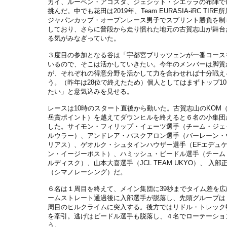
カイ、ルーベン・アコスタ、ジェシット・シエッラの布陣で
挑んだ。中でも花田は2019年、Team EURASIA-iRC TIR
ジャパンカップ・オープンレース男子でスプリント勝負を制
しており、さらに普段から走り慣れた地元の古賀志山が舞台
る気がみなぎっていた。
３度目の参加となる谷は「宇都宮ブリッツェンが一番コース
いるので、そこは活かしていきたい。今年のメンバーは脚質
が、それぞれの得意分野を活かして力を合わせれば十分戦え
う。（昨年は28位で終えたため）個人としてはまずトップ1
たい」と意気込みを見せる。
レースは10時のスタート直後から動いた。古賀志山のKOM
岳賞ポイント）を越えてダウンヒルを終えると６名の小集団
した。サイモン・フィリップ・イェーツ選手（チーム・ジェ
ルウラー）、アンドレア・パスクアロン選手（バーレーン・
リアス）、ゲオルク・シュタインハウザー選手（EFエデュ
ン・イージーポスト）、ハミッシュ・ビードル選手（チーム 
ルディスク）、山本大喜選手（JCL TEAM UKYO）、 入部
（シマノレーシング）だ。
６名は１周目を終えて、メイン集団に39秒までタイム差を広
ームストレート通過後に入部選手が脱落し、先頭グループは
周目のヒルクライムに突入する。後方ではリドル・トレック
を牽引。逃げはビードル選手も脱落し、４名でローテーショ
う。