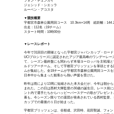
フォン・チュンカイ
ジェシッド・シエッラ
ルーベン・アコスタ
▼競技概要
宇都宮市森林公園周回コース 10.3km×14周 総距離：144
出走：112名（19チーム）
スタート時間：10時00分
▼レースレポート
今年で31回目の開催となった宇都宮ジャパンカップ・ロード
UCIプロシリーズに認定されたアジア最高峰のワンデーレー
て、シーズン最終盤にも関わらず本場ヨーロッパを主戦場と
ルドツアーチーム、そして宇都宮ブリッツェンを筆頭とする
ムが集結した。全19チームが宇都宮市森林公園周回コースを
日本中から集まった観客から熱い声援を受けた。
昨年は雨により13周に短縮された本大会だが、今年は朝から
まれた。この日は西村大輝監督の30歳の誕生日。レース前に
ント内で選手たちからハッピーバースデーの歌がプレゼント
幕も。今シーズン限りでの退団が発表されている西村監督、
カップでの最後の１日が始まった。
宇都宮ブリッツェンは、谷順成、沢田時、花田聖誠、フォン