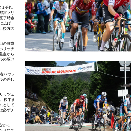
に１分以
都宮ブリ
完了時点
に広げ
上後方の
山の攻防
ホリッチ
差点から
ルの駆け
覇者パウレ
ルの差し
ブリッツェ
走。後半ま
ムとして
は必ずチ
なかっ
たりにで