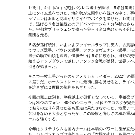
12周目、4回目の山岳賞はパウレス選手が獲得。５名は追走
上にタイム差をつけた。海外勢が先頭争いを続ける中で、宇
ッツェンは沢田と花田がリタイヤでバイクを降りた。12周目
で、逃げる５名は後続とのアドバンテージを１分54秒とさら
た。宇都宮ブリッツェンで残った谷ら４名は先頭から４分以
集団を走る。
５名が逃げ続け、いよいよファイナルラップに突入。古賀志
でウッズ選手、パウレス選手、ファンセヴェナント選手、モ
選手の順で山頂を通過。優勝争いは５名に絞られ、田野の交
始まるアップダウンで激しいアタック合戦が勃発。世界レベ
引きが始まった。
そこで一枚上手だったのがアメリカ人ライダー、2022年の
ス選手だ。ホームストレートに最初に姿を見せると、ライバ
を許さずに２度目の勝利をもぎとった。
今回の完走は54名、半数以上がDNFとなっている。宇都宮
ンは29位のフォン、40位のシエッラ、51位のアコスタが完
で粘りの走りを見せた谷も完走は果たせなかった。地元チー
苦渋をなめる大会となったが、この経験と悔しさの積み重ね
ームを強くする。
今年はクリテリウムも国内チームは本場のパワーに歯が立た
た。ジャパンカップは海外チームの「本場の走り」を目の当