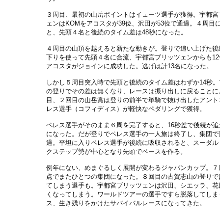
３周目、最初の山岳ポイントはイェーツ選手が獲得。宇都宮
ェンはKOMをアコスタが39位、沢田が53位で通過。４周目
と、先頭４名と後続のタイム差は48秒になった。
４周目の山頂を越えると新たな動きが。登りで追い上げた後
下りを使って先頭４名に合流、宇都宮ブリッツェンからも12
アコスタがジョインに成功した。逃げは計13名になった。
しかし５周目突入時で先頭と後続のタイム差はわずか14秒。
の登りでその差は無くなり、レースは振り出しに戻ることに
目、２回目の山岳賞は登りの前半で単騎で抜け出したアント
レス選手（コフィディス）が軽快なペダリングで獲得。
ペレス選手がそのまま６周を完了すると、16秒差で後続が追
になった。だが登りでペレス選手の一人旅は終了し、集団で
過。平坦に入りペレス選手が後続に吸収されると、スーダル
クステップ勢が中心となり先頭でペースを作る。
例年にない、めまぐるしく展開が変わるジャパンカップ。７
点でまたひとつの集団になった。８回目の古賀志山の登りで
てしまう選手も。宇都宮ブリッツェンは沢田、シエッラ、花
くなってしまう。ワールドツアーの選手ですら脱落してしま
ス、生き残りをかけたサバイバルレースになってきた。