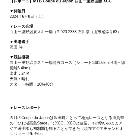
【レポート】MTB Coupe du Japon 白山一里野国際 XCC
▼開催日
2024年6月8日（土）
▼レース会場
白山一里野温泉スキー場（〒920-2333 石川県白山市尾添り63）
▼出場選手
沢田 時
▼競技概要
白山一里野温泉スキー場特設コース（ショート1周1.6km×4周＝総
距離6.4km）
出走：24名
天気：晴れ
スタート時間：16時40分
▼レースレポート
５月のCoupe du Japonは沢田時にとって地元レースとなる滋賀県
の「びわ湖高島Stage」でXCC、XCOと連勝。その勢いのままア
ジア選手権も初制覇を飾ることができた（現在アジアチャンピオ
ンジャージ作成中）。