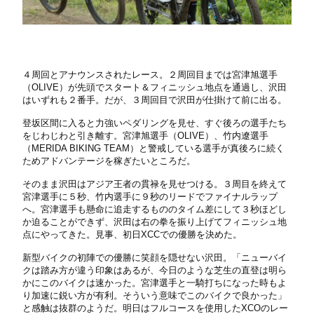
４周回とアナウンスされたレース。２周回目までは宮津旭選手
（OLIVE）が先頭でスタート＆フィニッシュ地点を通過し、沢田
はいずれも２番手。だが、３周回目で沢田が仕掛けて前に出る。
登坂区間に入ると力強いペダリングを見せ、すぐ後ろの選手たち
をじわじわと引き離す。宮津旭選手（OLIVE）、竹内遼選手
（MERIDA BIKING TEAM）と警戒している選手が真後ろに続く
ためアドバンテージを稼ぎたいところだ。
そのまま沢田はアジア王者の貫禄を見せつける。３周目を終えて
宮津選手に５秒、竹内選手に９秒のリードでファイナルラップ
へ。宮津選手も懸命に追走するもののタイム差にして３秒ほどし
か迫ることができず、沢田は右の拳を振り上げてフィニッシュ地
点にやってきた。見事、初日XCCでの優勝を決めた。
新型バイクの初陣での優勝に笑顔を隠せない沢田。「ニューバイ
クは踏み方が違う印象はあるが、今日のような芝生の直登は明ら
かにこのバイクは速かった。宮津選手と一騎打ちになった時もよ
り加速に鋭い方が有利。そういう意味でこのバイクで良かった」
と感触は抜群のようだ。明日はフルコースを使用したXCOのレー