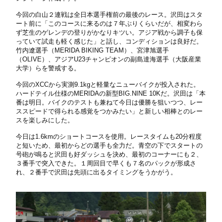
今回の白山２連戦は全日本選手権前の最後のレース。沢田はスタ
ート前に「このコースに来るのは７年ぶりくらいだが、相変わら
ず芝生のゲレンデの登りがかなりキツい。アジア戦から調子も保
っていて試走も軽く感じた」と話し、コンディションは良好だ。
竹内遼選手（MERIDA BIKING TEAM）、宮津旭選手
（OLIVE）、アジアU23チャンピオンの副島達海選手（大阪産業
大学）らを警戒する。
今回のXCCから実測9.1kgと軽量なニューバイクが投入された。
ハードテイル仕様のMERIDAの新型BIG.NINE 10Kだ。沢田は「本
番は明日。バイクのテストも兼ねて今日は優勝を狙いつつ、レー
ススピードで得られる感覚をつかみたい」と新しい相棒とのレー
スを楽しみにした。
今日は1.6kmのショートコースを使用。レースタイムも20分程度
と短いため、最初からどの選手も全力だ。青空の下でスタートの
号砲が鳴ると沢田も好ダッシュを決め、最初のコーナーにも２、
３番手で突入できた。１周回目で早くも７名のパックが形成さ
れ、２番手で沢田は先頭に出るタイミングをうかがう。