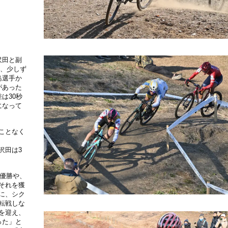
沢田と副
と、少しず
島選手か
があった
は30秒
になって
ことなく
沢田は3
権優勝や、
それを獲
に、シク
転戦しな
を迎え、
った」と