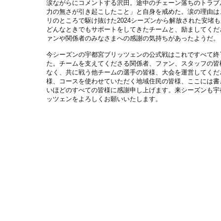
涙ながらにコメントする沢田。途中のチェーン落ちのトラブ
力の無さが引き起こしたこと」と自身を戒めた。涙の理由は
リのところで駆け抜けた2024シーズンから解放された安堵
どんなときでもサポートをしてきたチームと、励ましてくだ
ァンや関係者のみなさまへの感謝の気持ちがあったようだ。
今シーズンの宇都宮ブリッツェンの公式戦はこれですべて終
た。チームを支えてくださる関係者、ファン、スタッフの皆
なく、共に戦う他チームの選手の皆様、大会を運営してくだ
様、コースを使わせていただく地域住民の皆様、ここには書
いほどのすべての皆様に感謝申し上げます。来シーズンも宇
ッツェンをよろしくお願いいたします。