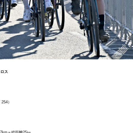
クロス
254）
7km＝総距離25㎞