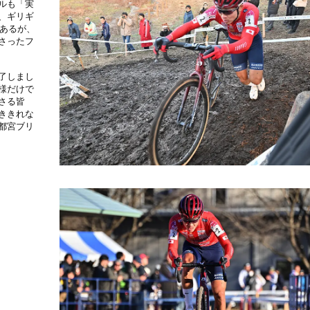
ルも「実
、ギリギ
もあるが、
さったフ
了しまし
様だけで
さる皆
ききれな
都宮ブリ