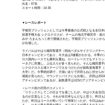
出走：67名
スタート時間：14:30
▼レースレポート
宇都宮ブリッツェンとしては今季最後の公式戦となる全日本
技選手権大会 シクロクロスが、チームの地元宇都宮市・道
みや ろまんちっく村で開催された。宇都宮ブリッツェンか
が出場した。
ライバルはやはり織田聖選手（弱虫ペダルサイクリングチー
日本チャンピオンであり、今大会は3連覇がかかる。今季の
ロス国内レースでも勝利を重ね、ロードレースでもマトリッ
ータグに所属し、上位入りが多々見られた。そんな織田選手
シクロクロス土浦ステージで土をつけたのが副島達海選手（
大学）だ。今季絶好調で、力強い走りで沢田もねじ伏せられ
場面が見られた。マウンテンバイクにも出場し、沢田は202
アチャンピオンであるが、副島選手はU23のアジアチャンピ
＜レース前の沢田のコメント＞
「リラックスしてこの日までを過ごしたが、やはり大会当日
るのが正直なところ。それが全日本なんだなと思う。昨日も
たが、昨日はコースが乾いていて簡単だったが、今日はぬか
え…、つまり滑る箇所が増え、そこでミスが増えるだろうな