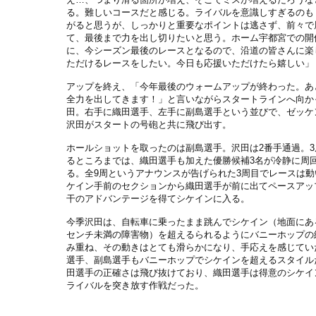
る。難しいコースだと感じる。ライバルを意識しすぎるのも
がると思うが、しっかりと重要なポイントは逃さず、前々で
て、最後まで力を出し切りたいと思う。ホーム宇都宮での開
に、今シーズン最後のレースとなるので、沿道の皆さんに楽
ただけるレースをしたい。今日も応援いただけたら嬉しい」
アップを終え、「今年最後のウォームアップが終わった。あと
全力を出してきます！」と言いながらスタートラインへ向か
田。右手に織田選手、左手に副島選手という並びで、ゼッケ
沢田がスタートの号砲と共に飛び出す。
ホールショットを取ったのは副島選手。沢田は2番手通過。3
るところまでは、織田選手も加えた優勝候補3名が冷静に周
る。全9周というアナウンスが告げられた3周目でレースは動
ケイン手前のセクションから織田選手が前に出てペースアッ
干のアドバンテージを得てシケインに入る。
今季沢田は、自転車に乗ったまま跳んでシケイン（地面にある
センチ未満の障害物）を超えるられるようにバニーホップの
み重ね、その動きはとても滑らかになり、手応えを感じてい
選手、副島選手もバニーホップでシケインを超えるスタイル
田選手の正確さは飛び抜けており、織田選手は得意のシケイ
ライバルを突き放す作戦だった。