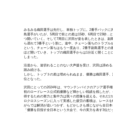
みるみる織田選手は先行し、単独トップに。2番手パックに
島選手がいたが、5周目で前との差は15秒、6周目で23秒…
つ開いていく。そして7周目に沢田が姿を表したときは、副
ら遅れて3番手という形に。途中、チェーン落ちのトラブル
という。チェーン落ちはもう一度あり、2番手副島選手との差
ほど開いていき、トップの織田選手からは1分近く開くこと
しまった。
沿道から、途切れることのない大声援を受け、沢田は諦める
踏み続ける。
しかし、トップ３の差は埋められぬまま、優勝は織田選手、
位となった。
沢田にとっての2024年は、マウンテンバイクのアジア選手
初のロードレース公式戦優勝など輝かしい戦績を残したが、
得するための努力と集中力は我々の想像を超える。それだけ
ロクロスシーズンに入って実感した疲労の蓄積は、レースを
がらでは解消が追いつかず、もどかしさも感じながら全日本
「優勝を目指す全日本という大会で、今の実力を表す3位だ