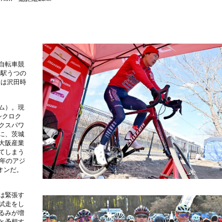
自転車競
の駅うつの
らは沢田時
ム）。現
シクロク
クスパワ
に、茨城
大阪産業
てしまう
4年のアジ
オンだ。
は緊張す
試走をし
るみが増
と予想す