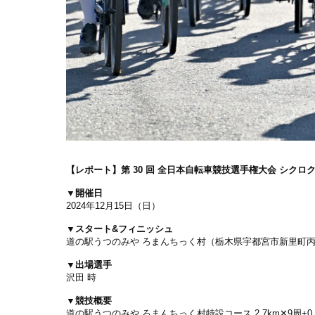
【レポート】第 30 回 全日本自転車競技選手権大会 シクロ
▼開催日
2024年12月15日（日）
▼スタート&フィニッシュ
道の駅うつのみや ろまんちっく村（栃木県宇都宮市新里町丙 
▼出場選手
沢田 時
▼競技概要
道の駅うつのみや ろまんちっく村特設コース 2.7km✕9周+0.