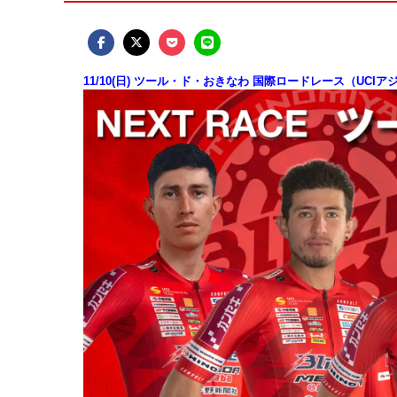
11/10(日
)
ツール・ド・おきなわ 国際ロードレース（
UCI
ア