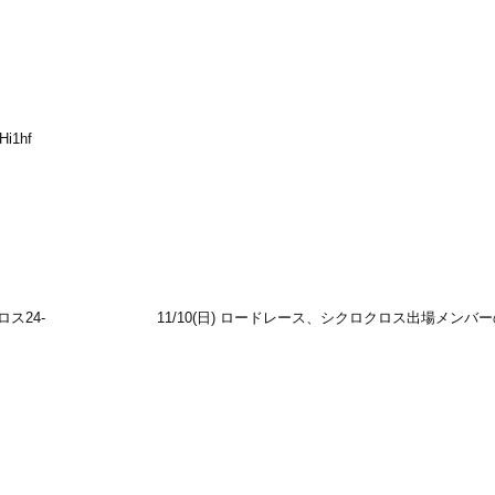
Hi1hf
クロス24-
11/10(日) ロードレース、シクロクロス出場メンバ