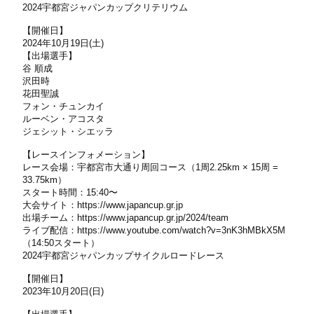
2024宇都宮ジャパンカップクリテリウム
【開催日】
2024年10月19日(土)
【出場選手】
谷 順成
沢田時
花田聖誠
フォン・チュンカイ
ルーベン・アコスタ
ジェシット・シエッラ
【レースインフォメーション】
レース会場：宇都宮市大通り周回コース（1周2.25km × 15周 =
33.75km）
スタート時間：15:40〜
大会サイト：
https://www.japancup.gr.jp
出場チーム：
https://www.japancup.gr.jp/2024/team
ライブ配信：
https://www.youtube.com/watch?v=3nK3hMBkX5M
（14:50スタート）
2024宇都宮ジャパンカップサイクルロードレース
【開催日】
2023年10月20日(日)