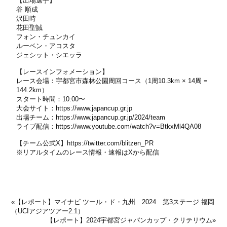
【出場選手】
谷 順成
沢田時
花田聖誠
フォン・チュンカイ
ルーベン・アコスタ
ジェシット・シエッラ
【レースインフォメーション】
レース会場：宇都宮市森林公園周回コース（1周10.3km × 14周 =
144.2km）
スタート時間：10:00〜
大会サイト：
https://www.japancup.gr.jp
出場チーム：
https://www.japancup.gr.jp/2024/team
ライブ配信：
https://www.youtube.com/watch?v=BtkxMl4QA08
【チーム公式X】
https://twitter.com/blitzen_PR
※リアルタイムのレース情報・速報はXから配信
«
【レポート】マイナビ ツール・ド・九州 2024 第3ステージ 福岡
（UCIアジアツアー2.1）
【レポート】2024宇都宮ジャパンカップ・クリテリウム
»