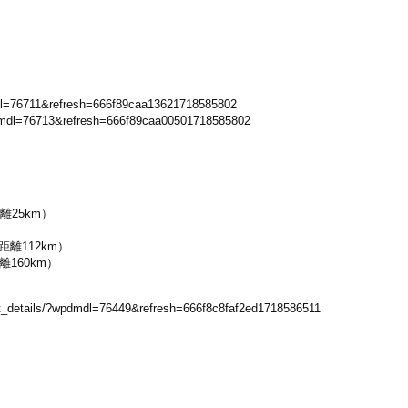
pdmdl=76711&refresh=666f89caa13621718585802
?wpdmdl=76713&refresh=666f89caa00501718585802
距離25km）
）
 総距離112km）
距離160km）
ent_details/?wpdmdl=76449&refresh=666f8c8faf2ed1718586511