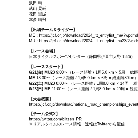
沢田 時
武山 晃輔
花田 聖誠
本多 晴飛
【出場チーム＆ライダー】
ME：
https://jcf.or.jp/download/2024_itt_entrylist_me/?w
MU：
https://jcf.or.jp/download/2024_itt_entrylist_mu23/
【レース会場】
日本サイクルスポーツセンター（静岡県伊豆市大野 1826）
【レーススタート】
6/21(金)
MU23
9:00〜（レース距離 / 1周5.0 km × 5周 = 総
ME
13:30〜（レース距離 / 1周5.0 km × 6周 = 総距離30km
6/22(土) MU23
8:00〜 （レース距離 / 1周8.0 km × 14周 =
6/23(日) ME
11:00〜（レース距離 / 1周8.0 km × 20周 = 総
【大会概要】
https://jcf.or.jp/download/national_road_championships_ev
【チーム公式X】
https://twitter.com/blitzen_PR
※リアルタイムのレース情報・速報はTwitterから配信