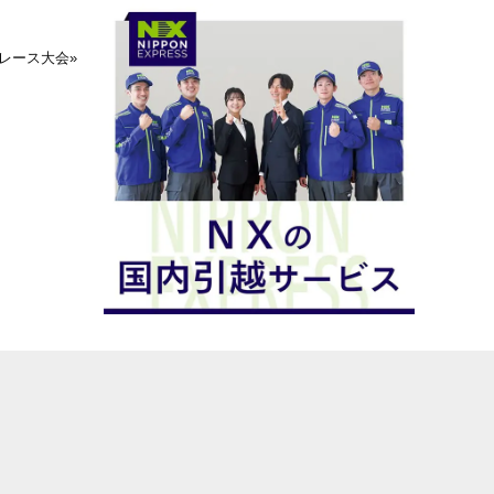
レース大会
»