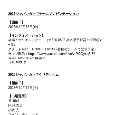
2023ジャパンカップチームプレゼンテーション
【開催日】
2023年10月13日(金)
【インフォメーション】
会場：オリエンスクエア（〒320-0802 栃木県宇都宮市江野町８
−３）
スタート時間：18:00〜（18:33 2番目のチームで登場予定）
ライブ配信：
https://www.youtube.com/live/vtPOOyxq5-8?
si=ecHWnK0FxdOAquuo
（18:00スタート）
2023ジャパンカップクリテリウム
【開催日】
2023年10月14日(土)
【出場選手】
谷 順成
阿部 嵩之
小坂 光
フォン・チュンカイ