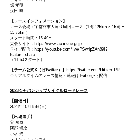
堀 孝明
沢田 時
【レースインフォメーション】
レース会場：宇都宮市大通り周回コース（1周2.25km × 15周 =
33.75km）
スタート時間：15:40〜
大会サイト：
https://www.japancup.gr.jp
ライブ配信：
https://youtube.com/live/PSw4pZAn89I?
feature=share
（14:50スタート）
【チーム公式X（旧Twitter）】
https://twitter.com/blitzen_PR
※リアルタイムのレース情報・速報はTwitterから配信
2023ジャパンカップサイクルロードレース
【開催日】
2023年10月15日(日)
【出場選手】
谷 順成
阿部 嵩之
小坂 光
フォン・チュンカイ