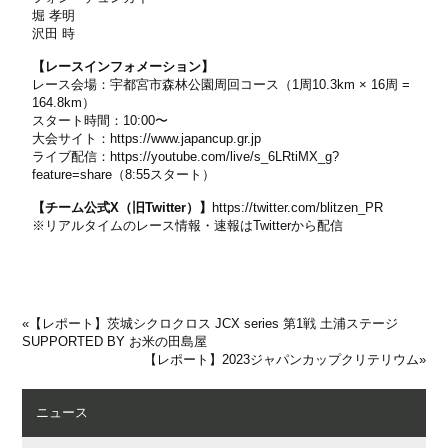
堀 孝明
沢田 時
【レースインフォメーション】
レース会場：宇都宮市森林公園周回コース（1周10.3km × 16周 =
164.8km）
スタート時間：10:00〜
大会サイト：
https://www.japancup.gr.jp
ライブ配信：
https://youtube.com/live/s_6LRtiMX_g?
feature=share
（8:55スタート）
【チーム公式X（旧Twitter）】
https://twitter.com/blitzen_PR
※リアルタイムのレース情報・速報はTwitterから配信
«
【レポート】茨城シクロクロス JCX series 第1戦 土浦ステージ
SUPPORTED BY お米の田島屋
【レポート】2023ジャパンカップクリテリウム
»
ニュース