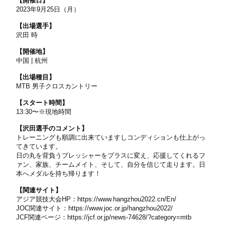
【開催日】
2023年9月25日（月）
【出場選手】
沢田 時
【開催地】
中国 | 杭州
【出場種目】
MTB 男子クロスカントリー
【スタート時間】
13:30〜※現地時間
【沢田選手のコメント】
トレーニングも順調に出来ていますしコンディションも仕上がっ
てきています。
日の丸を背負うプレッシャーをプラスに変え、応援してくれるフ
ァン、家族、チームメイト、そして、自分を信じて走ります。日
本へメダルを持ち帰ります！
【関連サイト】
アジア競技大会HP：
https://www.hangzhou2022.cn/En/
JOC関連サイト：
https://www.joc.or.jp/hangzhou2022/
JCF関連ページ：
https://jcf.or.jp/news-74628/?category=mtb