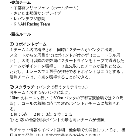
▪️参加チーム
・宇都宮ブリッツェン（ホームチーム）
・さいたま那須サンブレイブ
・レバンテフジ静岡
・KINAN Racing Team
▪️競技ルール
① ３ポイントゲーム
１チーム４名で構成され、同時に２チームがバンクに出走。
スタートから２周目まではポイントが付かず（ニュートラル周
回）、３周目以降の奇数周にスタートラインをトップで通過した
チームがポイントを獲得し、３点先取したチームが勝利となる。
ただし、１レースで１選手が獲得できるポイントは２点とする 。
勝利チームは、３点を獲得することができる。
② スクラッチ
（バンクで行うクリテリウム）
各チーム４名ずつがバンクに出走。
10km のレースを行い（ 500m バンクの宇都宮競輪場では２０周
回）、ゴールの着順に応じて次のポイントがチームに加算され
る。
１位：6点 ２位： 3点 ３位：1 点
① と ② の合計獲得ポイントの最も高いチームが優勝。
※チケット情報やイベント詳細、他会場での開催については、 後
日改めて発信いたしますので発表をお待ちください。