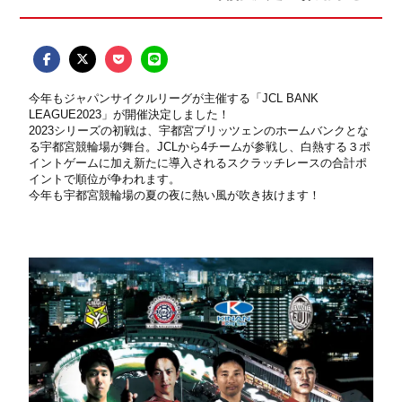
今年もジャパンサイクルリーグが主催する「
JCL BANK
LEAGUE2023
」が開催決定しました！
2023
シリーズの初戦は、宇都宮ブリッツェンのホームバンクとな
る宇都宮競輪場が舞台。
JCL
から
4
チームが参戦し、白熱する３ポ
イントゲームに加え新たに導入されるスクラッチレースの合計ポ
イントで順位が争われます。
今年も宇都宮競輪場の夏の夜に熱い風が吹き抜けます！