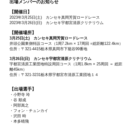
出場メンバーのお知らせ
【開催日】
2023年3月25日(土) カンセキ真岡芳賀ロードレース
2023年3月26日(日) カンセキ宇都宮清原クリテリウム
【開催場所】
3月25日(土) カンセキ真岡芳賀ロードレース
井頭公園東側特設コース（
1
周
7.2km
×
17
周回
=
総距離
122.4km
）
住所：〒
321-4415
栃木県真岡市下籠谷
99
番地
3月26日(日) カンセキ宇都宮清原クリテリウム
宇都宮清原工業団地特設周回コース（
1
周
1.8km
×
25
周回 ＝ 総距
離
45km
）
住所：〒
321-3231
栃木県宇都宮市清原工業団地１４
【出場選手】
・小野寺 玲
・
谷 順成
・
阿部嵩之
・
フォン・チュンカイ
・
沢田 時
・
本多晴飛