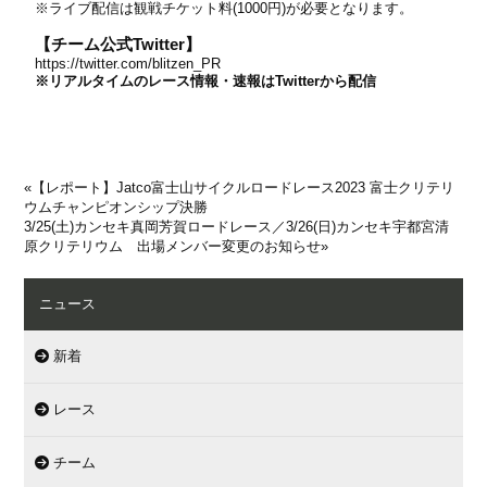
※ライブ配信は観戦チケット料
(1000
円
)
が必要となります。
【チーム公式Twitter】
https://twitter.com/blitzen_PR
※リアルタイムのレース情報・速報はTwitterから配信
«
【レポート】Jatco富士山サイクルロードレース2023 富士クリテリ
ウムチャンピオンシップ決勝
3/25(土)カンセキ真岡芳賀ロードレース／3/26(日)カンセキ宇都宮清
原クリテリウム 出場メンバー変更のお知らせ
»
ニュース
新着
レース
チーム