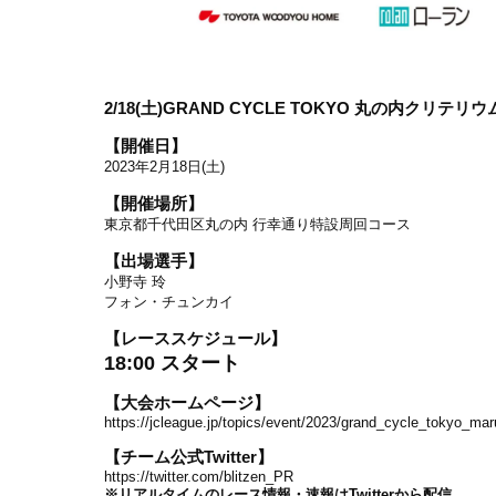
2/18(土
)GRAND CYCLE TOKYO
丸の内クリテリウ
【開催日】
2023年2月18日(土)
【開催場所】
東京都千代田区丸の内 行幸通り特設周回コース
【出場選手】
小野寺 玲
フォン・チュンカイ
【レーススケジュール】
18:00 スタート
【大会ホームページ】
https://jcleague.jp/topics/event/2023/grand_cycle_tokyo_ma
【チーム公式Twitter】
https://twitter.com/blitzen_PR
※リアルタイムのレース情報・速報はTwitterから配信