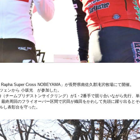
3戦 Rapha Super Cross NOBEYAMA」が長野県南佐久郡滝沢牧場にて開催。
ツェンから 小坂光 が参加した。
時（チームブリヂストンサイクリング）が1・2番手で競り合いながら先行、
。最終周回のフライオーバー区間で沢田が織田をかわして先頭に躍り出るとそ
ールし表彰台を守った。