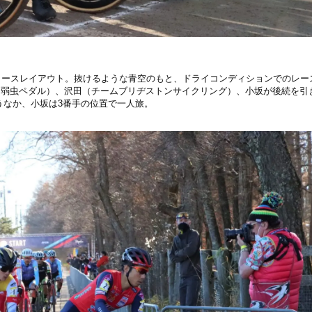
.9kmのコースレイアウト。抜けるような青空のもと、ドライコンディションでのレ
（弱虫ペダル）、沢田（チームブリヂストンサイクリング）、小坂が後続を引
うなか、小坂は3番手の位置で一人旅。