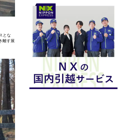
ースとな
き離す展