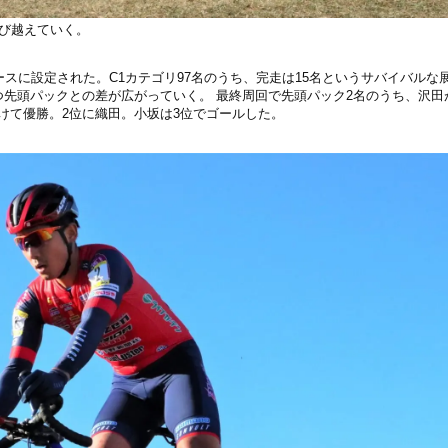
飛び越えていく。
ースに設定された。C1カテゴリ97名のうち、完走は15名というサバイバルな
つ先頭パックとの差が広がっていく。 最終周回で先頭パック2名のうち、沢田
けて優勝。2位に織田。小坂は3位でゴールした。