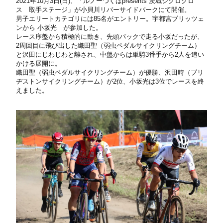
2021年10月3日(日)、「ルノーつくばpresents 茨城シクロクロ
ス 取手ステージ」が小貝川リバーサイドパークにて開催。
男子エリートカテゴリには85名がエントリー。宇都宮ブリッツェ
ンから 小坂光 が参加した。
レース序盤から積極的に動き、先頭パックで走る小坂だったが、
2周回目に飛び出した織田聖（弱虫ペダルサイクリングチーム）
と沢田にじわじわと離され、中盤からは単騎3番手から2人を追い
かける展開に。
織田聖（弱虫ペダルサイクリングチーム）が優勝、沢田時（ブリ
ヂストンサイクリングチーム）が2位、小坂光は3位でレースを終
えました。