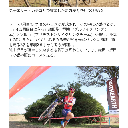
男子エリートカテゴリで突出した走力差を見せつける3名
レース1周目では5名のパックが形成され、その中に小坂の姿が。
しかし2周回目に入ると織田聖（弱虫ペダルサイクリングチー
ム）と沢田時（ブリヂストンサイクリングチーム）が先行。小坂
も2名に食らいつくが、みるみる差が開き先頭パックは崩壊、前
を走る2名を単騎3番手から追う展開に。
途中沢田が落車し失速するも番手は変わらないまま、織田→沢田
→小坂の順にコースを走る。