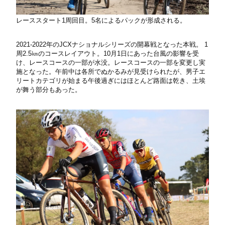
レーススタート1周回目。5名によるパックが形成される。
2021-2022年のJCXナショナルシリーズの開幕戦となった本戦。 1
周2.5㎞のコースレイアウト。10月1日にあった台風の影響を受
け、レースコースの一部が水没。レースコースの一部を変更し実
施となった。午前中は各所でぬかるみが見受けられたが、男子エ
リートカテゴリが始まる午後過ぎにはほとんど路面は乾き、土埃
が舞う部分もあった。