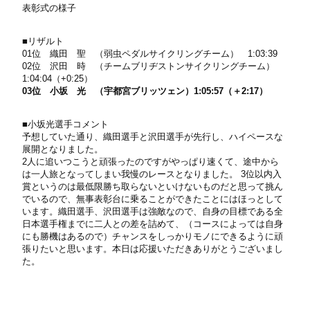
表彰式の様子
■リザルト
01位 織田 聖 （弱虫ペダルサイクリングチーム） 1:03:39
02位 沢田 時 （チームブリヂストンサイクリングチーム）
1:04:04（+0:25）
03位 小坂 光 （宇都宮ブリッツェン）1:05:57（＋2:17）
■小坂光選手コメント
予想していた通り、織田選手と沢田選手が先行し、ハイペースな
展開となりました。
2人に追いつこうと頑張ったのですがやっぱり速くて、途中から
は一人旅となってしまい我慢のレースとなりました。 3位以内入
賞というのは最低限勝ち取らないといけないものだと思って挑ん
でいるので、無事表彰台に乗ることができたことにはほっとして
います。織田選手、沢田選手は強敵なので、自身の目標である全
日本選手権までに二人との差を詰めて、（コースによっては自身
にも勝機はあるので）チャンスをしっかりモノにできるように頑
張りたいと思います。本日は応援いただきありがとうございまし
た。