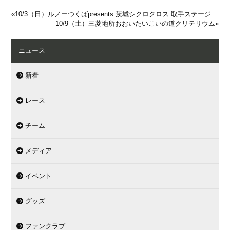
«
10/3（日）ルノーつくばpresents 茨城シクロクロス 取手ステージ
10/9（土）三菱地所おおいたいこいの道クリテリウム
»
ニュース
新着
レース
チーム
メディア
イベント
グッズ
ファンクラブ