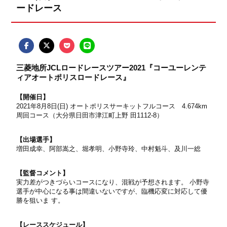
ードレース
三菱地所JCLロードレースツアー2021『コーユーレンテ
ィアオートポリスロードレース』
【開催日】
2021年8月8日(日) オートポリスサーキットフルコース 4.674km
周回コース（大分県日田市津江町上野 田1112-8）
【出場選手】
増田成幸、阿部嵩之、堀孝明、小野寺玲、中村魁斗、及川一総
【監督コメント】
実力差がつきづらいコースになり、混戦が予想されます。 小野寺
選手が中心になる事は間違いないですが、臨機応変に対応して優
勝を狙いま す。
【レーススケジュール】