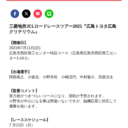
三菱地所JCLロードレースツアー2021『広島トヨタ広島
クリテリウム』
【開催日】
2021年7月11日(日)
広島市西区商工センター特設コース（広島県広島市西区商工セン
ター1-14-1）
【出場選手】
阿部嵩之、小坂光、小野寺玲、小嶋渓円、中村魁斗、貝原涼太
【監督コメント】
実力差がつきづらいコースになり、混戦が予想されます。
小野寺が中心になる事は間違いないですが、臨機応変に対応して
優勝を狙います。
【レーススケジュール】
7 月11日（日）