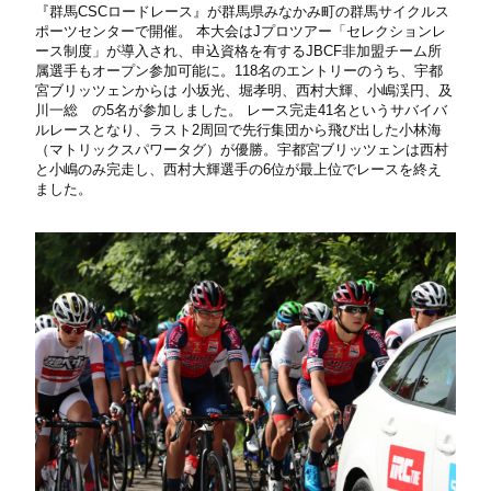
『群馬CSCロードレース』が群馬県みなかみ町の群馬サイクルス
ポーツセンターで開催。 本大会はJプロツアー「セレクションレ
ース制度」が導入され、申込資格を有するJBCF非加盟チーム所
属選手もオープン参加可能に。118名のエントリーのうち、宇都
宮ブリッツェンからは 小坂光、堀孝明、西村大輝、小嶋渓円、及
川一総 の5名が参加しました。 レース完走41名というサバイバ
ルレースとなり、ラスト2周回で先行集団から飛び出した小林海
（マトリックスパワータグ）が優勝。宇都宮ブリッツェンは西村
と小嶋のみ完走し、西村大輝選手の6位が最上位でレースを終え
ました。