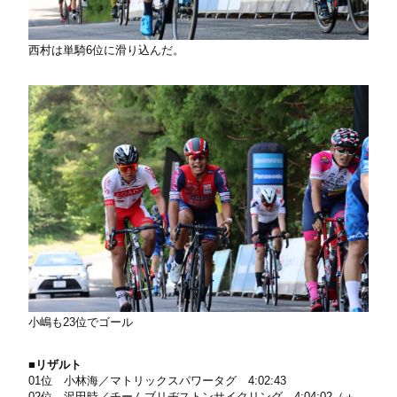
西村は単騎6位に滑り込んだ。
小嶋も23位でゴール
■リザルト
01位 小林海／マトリックスパワータグ 4:02:43
02位 沢田時／チームブリヂストンサイクリング 4:04:02（＋