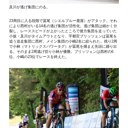
及川が逃げ集団にのる。
23周目に入る段階で冨尾（シエルブルー鹿屋）がアタック。それ
により西村がいる14名の逃げ集団が活性化。逃げ集団は細かく分
裂し、レーススピードが上がったところで後方集団を走っていた
小坂・及川がタイムアウトとなり、宇都宮ブリッツェンは冨尾を
追う追走集団に西村、メイン集団の小嶋2名に絞られた。残り2周
で小林（マトリックスパワータグ）が冨尾を捕まえ先頭に踊り出
る。そのまま2周逃げ切り小林が優勝。ブリッツェンは西村の6
位、小嶋の23位でレースを終えた。