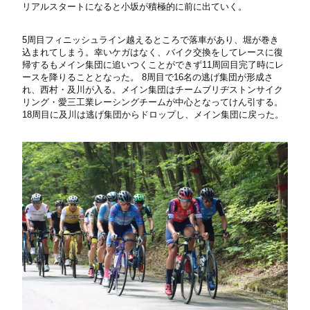
リアルスタートになると小坂が積極的に前に出ていく。
5周目フィニッシュライン越えるところで落車があり、堀が巻き
込まれてしまう。幸いケガはなく、バイク交換をしてレースに復
帰するもメイン集団に追いつくことができず11周回目完了時にレ
ースを降りることとなった。 8周目で16名の逃げ集団が形成さ
れ、西村・及川が入る。メイン集団はチームブリヂストンサイク
リング・愛三工業レーシングチームが中心となってけん引する。
18周目に及川は逃げ集団からドロップし、メイン集団に戻った。