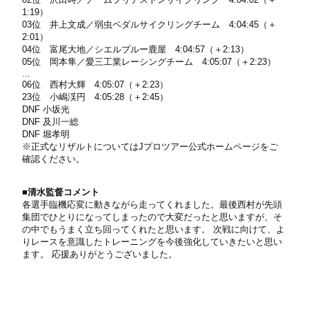
1:19）
03位 井上文成／弱虫ペダルサイクリングチーム 4:04:45（＋
2:01）
04位 富尾大地／シエルブルー鹿屋 4:04:57（＋2:13）
05位 岡本隼／愛三工業レーシングチーム 4:05:07（＋2:23）
...
06位 西村大輝 4:05:07（＋2:23）
23位 小嶋渓円 4:05:28（＋2:45）
DNF 小坂光
DNF 及川一総
DNF 堀孝明
※正式なリザルトについてはJプロツアー公式ホームページをご
確認ください。
■清水監督コメント
各選手臨機応変に動きながら走ってくれました。最後西村が先頭
集団でひとりになってしまったので大変だったと思いますが、そ
の中でもうまく立ち回ってくれたと思います。 次戦に向けて、よ
りレースを意識したトレーニングを今後強化していきたいと思い
ます。 応援ありがとうございました。