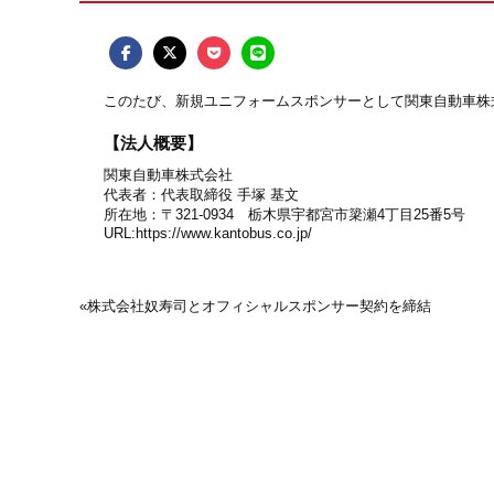
このたび、新規ユニフォームスポンサーとして関東自動車株
【法人概要】
関東自動車株式会社
代表者：代表取締役 手塚 基文
所在地：〒321-0934 栃木県宇都宮市簗瀬4丁目25番5号
URL:
https://www.kantobus.co.jp/
«
株式会社奴寿司とオフィシャルスポンサー契約を締結