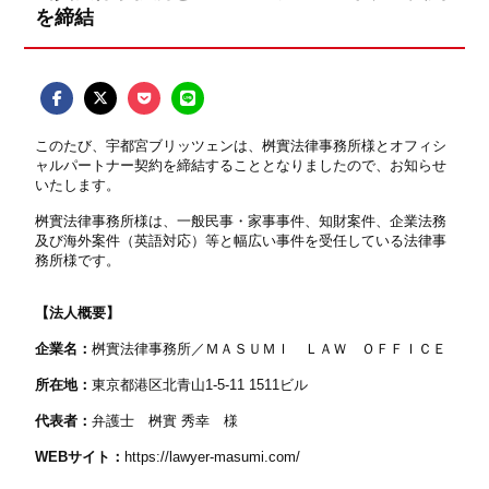
を締結
このたび、宇都宮ブリッツェンは、桝實法律事務所様とオフィシ
ャルパートナー契約を締結することとなりましたので、お知らせ
いたします。
桝實法律事務所様は、一般民事・家事事件、知財案件、企業法務
及び海外案件（英語対応）等と幅広い事件を受任している法律事
務所様です。
【法人概要】
企業名：
桝實法律事務所／ＭＡＳＵＭＩ ＬＡＷ ＯＦＦＩＣＥ
所在地：
東京都港区北青山1-5-11 1511ビル
代表者：
弁護士 桝實 秀幸 様
WEB
サイト：
https://lawyer-masumi.com/