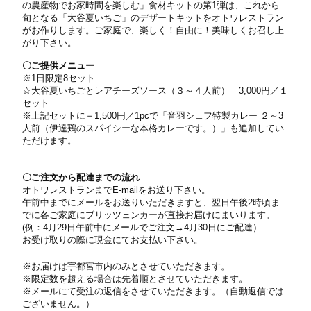
の農産物でお家時間を楽しむ」食材キットの第
1
弾は、これから
旬となる「大谷夏いちご」のデザートキットをオトワレストラン
がお作りします。ご家庭で、楽しく！自由に！美味しくお召し上
がり下さい。
〇ご提供メニュー
※
1
日限定
8
セット
☆大谷夏いちごとレアチーズソース（３～４人前）
3,000
円／１
セット
※上記セットに＋
1,500
円／
1pc
で「音羽シェフ特製カレー ２～
3
人前（伊達鶏のスパイシーな本格カレーです。）」も追加してい
ただけます。
〇ご注文から配達までの流れ
オトワレストランまで
E-mail
をお送り下さい。
午前中までにメールをお送りいただきますと、翌日午後
2
時頃ま
でに各ご家庭にブリッツェンカーが直接お届けにまいります。
(
例：
4
月
29
日午前中にメールでご注文→
4
月
30
日にご配達）
お受け取りの際に現金にてお支払い下さい。
※お届けは宇都宮市内のみとさせていただきます。
※限定数を超える場合は先着順とさせていただきます。
※メールにて受注の返信をさせていただきます。（自動返信では
ございません。）