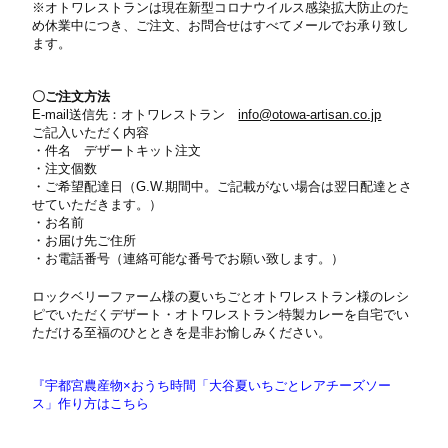
※オトワレストランは現在新型コロナウイルス感染拡大防止のた
め休業中につき、ご注文、お問合せはすべてメールでお承り致し
ます。
〇ご注文方法
E-mail
送信先：オトワレストラン
info@otowa-artisan.co.jp
ご記入いただく内容
・件名 デザートキット注文
・注文個数
・ご希望配達日（
G.W.
期間中。ご記載がない場合は翌日配達とさ
せていただきます。）
・お名前
・お届け先ご住所
・お電話番号（連絡可能な番号でお願い致します。）
ロックベリーファーム様の夏いちごとオトワレストラン様のレシ
ピでいただくデザート・オトワレストラン特製カレーを自宅でい
ただける至福のひとときを是非お愉しみください。
『宇都宮農産物×おうち時間「大谷夏いちごとレアチーズソー
ス」作り方はこちら