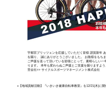
宇都宮ブリッツェンを応援していただく皆様 謹賀新年 
を賜り、 誠にありがとうございました。 お陰様をもち
ご声援を送って頂いている皆様にとって、素晴らしい一
ります。 本年も変わらぬご声援とご支援を賜りますよう、
営会社>> サイクルスポーツマネージメント株式会社
«
【地域貢献活動】『いきいき健康自転車教室』を12/21(木)に開