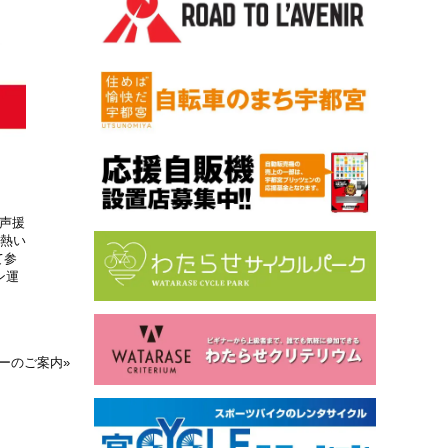
声援
り熱い
て参
ン運
ーのご案内
»