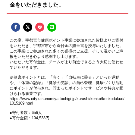
金をいただきました。
この度、宇都宮市健康ポイント事業に参加された皆様よりご寄付
をいただき、宇都宮市から寄付金の贈呈書を授与いたしました。
この事業にご参加された多くの皆様のご支援、そして温かいご声
援をいただき心より感謝申し上げます。
いただいた寄付金は、チームがより前進できるよう大切に使わせ
ていただきます。
※健康ポイントとは、「歩く」「自転車に乗る」といった運動
や、「体重の記録」「健診の受診」の自己管理、健康づくり活動
にポイントが付与され、貯まったポイントでサービスや特典が受
けられる事業です。
https://www.city.utsunomiya.tochigi.jp/kurashi/kenko/kenkodukuri/
1015169.html
●寄付者数：656人
●寄付金額：194,538円