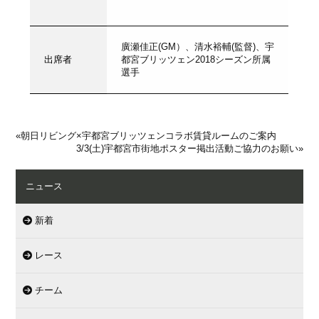
廣瀬佳正(GM）、清水裕輔(監督)、宇
出席者
都宮ブリッツェン2018シーズン所属
選手
«
朝日リビング×宇都宮ブリッツェンコラボ賃貸ルームのご案内
3/3(土)宇都宮市街地ポスター掲出活動ご協力のお願い
»
ニュース
新着
レース
チーム