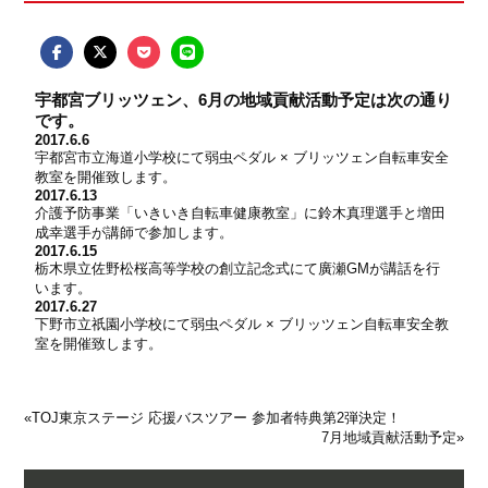
宇都宮ブリッツェン、6月の地域貢献活動予定は次の通り
です。
2017.6.6
宇都宮市立海道小学校にて弱虫ペダル × ブリッツェン自転車安全
教室を開催致します。
2017.6.13
介護予防事業
「いきいき自転車健康教室」
に鈴木真理選手と増田
成幸選手が講師で参加します。
2017.6.15
栃木県立佐野松桜高等学校の創立記念式にて廣瀬GMが講話を行
います。
2017.6.27
下野市立祇園小学校にて弱虫ペダル × ブリッツェン自転車安全教
室を開催致します。
«
TOJ東京ステージ 応援バスツアー 参加者特典第2弾決定！
7月地域貢献活動予定
»