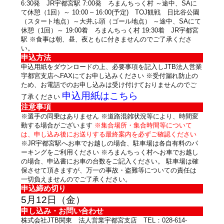
6:30発 JR宇都宮駅 7:00発 ろまんちっく村 ～途中、SAに
て休憩（1回）～ 10:00 – 16:00(予定) TOJ観戦 日比谷公園
（スタート地点）～大井ふ頭（ゴール地点） ～途中、SAにて
休憩（1回）～ 19:00着 ろまんちっく村 19:30着 JR宇都宮
駅 ※食事は朝、昼、夜ともに付きませんのでご了承くださ
い。
申込方法
申込用紙
をダウンロードの上、必要事項を記入しJTB法人営業
宇都宮支店へFAXにてお申し込みください ※受付漏れ防止の
ため、お電話でのお申し込みは受け付けておりませんのでご
申込用紙はこちら
了承ください
注意事項
※選手の同乗はありません ※道路混雑状況等により、時間変
動する場合がございます
※集合場所・集合時間等について
は、申し込み後にお送りする最終案内を必ずご確認ください
※JR宇都宮駅へお車でお越しの場合、駐車場は各自有料のパ
ーキングをご利用ください ※ろまんちっく村へお車でお越し
の場合、申込書にお車の台数をご記入ください。 駐車場は確
保させて頂きますが、万一の事故・盗難等についての責任は
一切負えませんのでご了承ください。
申込締め切り
5月12日（金）
申し込み・お問い合わせ
株式会社JTB関東 法人営業宇都宮支店 TEL：028-614-