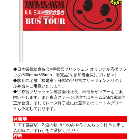
◆日本栄養給食協会×宇都宮ブリッツェン オリジナル応援フラ
ッグ(330mm×335mm、非売品)を参加者全員にプレゼント
◆駅弁の老舗「松廼家」謹製の宇都宮ブリッツェンオリジナ
ル弁当をご用意いたします。
◆宇都宮ブリッツェン運営会社社長、柿沼章がツアーをご案
内いたします。また東京ステージ現地ではチームGMの廣瀬佳
正が合流、そしてレース終了後には選手とのミート＆グリー
トも予定しております。
発着地
1.JR宇都宮駅 2.道の駅 うつのみやろまんちっく村 ※お申し
込み時にいずれかをご選択ください
行程