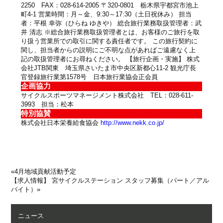
2250 FAX：028-614-2005 〒320-0801 栃木県宇都宮市池上
町4-1 営業時間：月～金、9:30～17:30（土日祝休み） 担当
者：平根 幸弥（ひらね ゆきや） 総合旅行業務取扱管理者：武
井 清志 ※総合旅行業務取扱管理者とは、お客様のご旅行を取
り扱う営業所での取引に関する責任者です。 この旅行契約に
関し、担当者からの説明にご不明な点があればご遠慮なく上
記の取扱管理者にお尋ねください。 【旅行企画・実施】 株式
会社JTB関東 埼玉県さいたま市中央区新都心11-2 観光庁長
官登録旅行業第1578号 日本旅行業協会正会員
企画協力
サイクルスポーツマネージメント株式会社 TEL：028-611-
3993 担当：松本
特別協賛
株式会社日本栄養給食協会
http://www.nekk.co.jp/
«
4月地域貢献活動予定
【求人情報】 宮サイクルステーション スタッフ募集（パート／アル
バイト）
»
ニュース