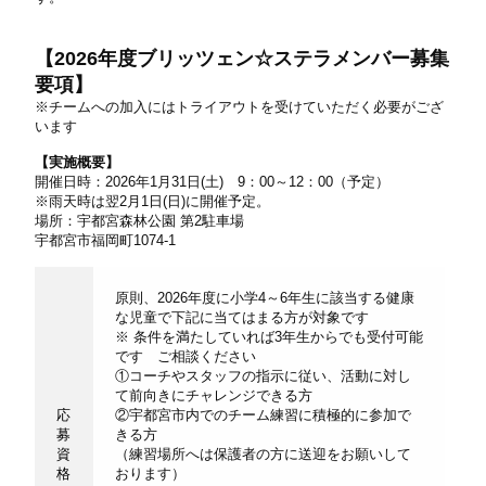
【
2026年度ブリッツェン☆ステラメンバー募集
要項
】
※チームへの加入にはトライアウトを受けていただく必要がござ
います
【実施概要】
開催日時：
2026
年
1
月
31
日
(
土
)
9
：
00
～
12
：
00
（予定）
※雨天時は翌
2
月
1
日
(
日
)
に開催予定。
場所：宇都宮森林公園 第
2
駐車場
宇都宮市福岡町
1074-1
原則、
2026
年度に小学
4
～
6
年生に該当する健康
な児童で下記に当てはまる方が対象です
※ 条件を満たしていれば
3
年生からでも受付可能
です ご相談ください
①コーチやスタッフの指示に従い、活動に対し
て前向きにチャレンジできる方
応
②宇都宮市内でのチーム練習に積極的に参加で
募
きる方
資
（練習場所へは保護者の方に送迎をお願いして
格
おります）