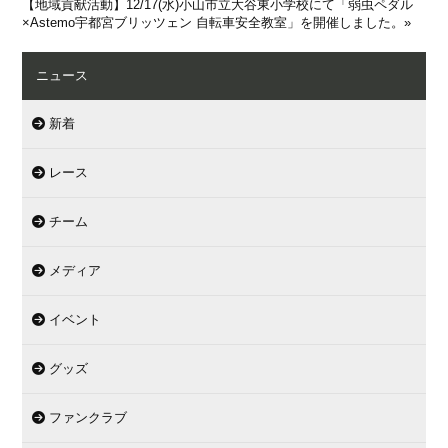
【地域貢献活動】12/17(水)小山市立大谷東小学校にて「弱虫ペダル
×Astemo宇都宮ブリッツェン 自転車安全教室」を開催しました。
»
ニュース
新着
レース
チーム
メディア
イベント
グッズ
ファンクラブ