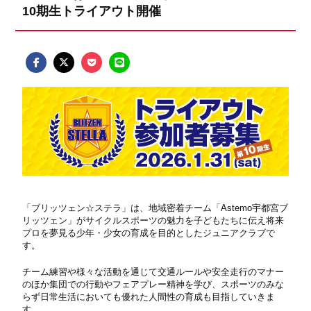
10期生トライアウト開催
「ブリッツェン☆ステラ」は、地域密着チーム「
Astemo
宇都宮ブ
リッツェン」がサイクルスポーツの魅力を子どもたちに伝え将来
プロを夢見る少年・少女の育成を目的としたジュニアクラブで
す。
チーム練習や様々な活動を通じて交通ルールや安全走行のマナー
のほか集団での行動やフェアプレー精神を学び、スポーツのみな
らず日常生活においても優れた人間性の育成も目指していきま
す。