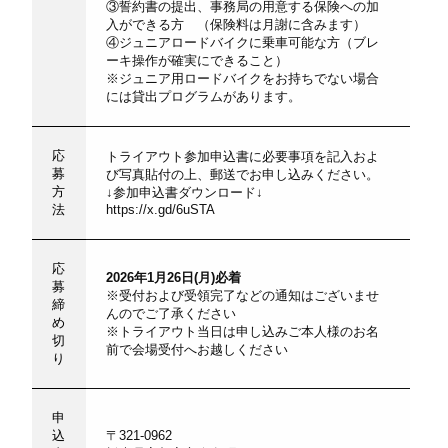
③誓約書の提出、事務局の用意する保険への加
入ができる方 （保険料は月謝に含みます）
④ジュニアロードバイクに乗車可能な方（ブレ
ーキ操作が確実にできること）
※ジュニア用ロードバイクをお持ちでない場合
には貸出プログラムがあります。
応
トライアウト参加申込書に必要事項を記入およ
募
び写真貼付の上、郵送でお申し込みください。
方
↓参加申込書ダウンロード↓
法
https://x.gd/6uSTA
応
2026年
1
月
26
日
(
月
)
必着
募
※受付および受領完了などの通知はございませ
締
んのでご了承ください
め
※トライアウト当日は申し込みご本人様のお名
切
前で会場受付へお越しください
り
申
込
〒321-0962