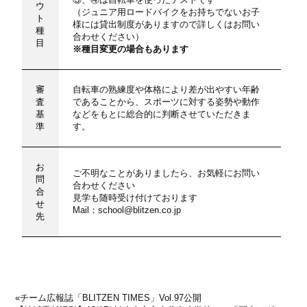
ウ
（ジュニア用ロードバイクをお持ちでないお子
ト
様には貸出制度がありますので詳しくはお問い
種
合わせください）
目
※種目変更の場合もあります
審
自転車の熟練度や体格により差が出やすい年齢
査
であることから、スポーツに対する姿勢や動作
基
などをもとに総合的に判断させていただきま
準
す。
お
ご不明なことがありましたら、お気軽にお問い
問
合わせください
合
見学も随時受け付けております
せ
Mail：
school@blitzen.co.jp
先
«
チーム広報誌「BLITZEN TIMES」Vol.97公開