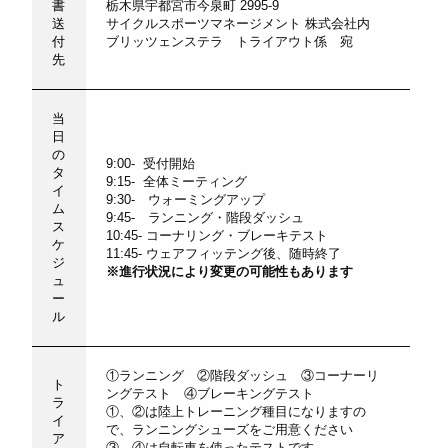
書
栃木県宇都宮市今泉町 2995-9
送
サイクルスポーツマネージメント 株式会社内
付
ブリッツェンステラ トライアウト係 宛
先
当
日
の
9:00- 受付開始
タ
9:15- 全体ミーティング
イ
9:30- ウォーミングアップ
ム
9:45- ランニング・階段ダッシュ
ス
10:45- コーナリング・ブレーキテスト
ケ
11:45- ウェアフィッテング後、随時終了
ジ
※進行状況により変更の可能性もあります
ュ
ー
ル
①ランニング ②階段ダッシュ ③コーナーリ
ト
ングテスト ④ブレーキングテスト
ラ
①、②は陸上トレーニング種目になりますの
イ
で、ランニングシューズをご用意ください
ア
③、④は自転車を使ったテストです