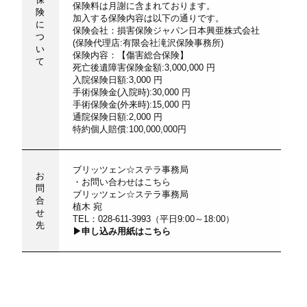
保険料は月謝に含まれております。
険
加入する保険内容は以下の通りです。
に
保険会社：損害保険ジャパン日本興亜株式会社
つ
(保険代理店:有限会社滝沢保険事務所)
い
保険内容：【傷害総合保険】
て
死亡後遺障害保険金額:3,000,000 円
入院保険日額:3,000 円
手術保険金(入院時):30,000 円
手術保険金(外来時):15,000 円
通院保険日額:2,000 円
特約個人賠償:100,000,000円
ブリッツェン☆ステラ事務局
お
・お問い合わせはこちら
問
ブリッツェン☆ステラ事務局
合
植木 宛
せ
TEL：028-611-3993（平日9:00～18:00）
先
▶
申し込み用紙はこちら