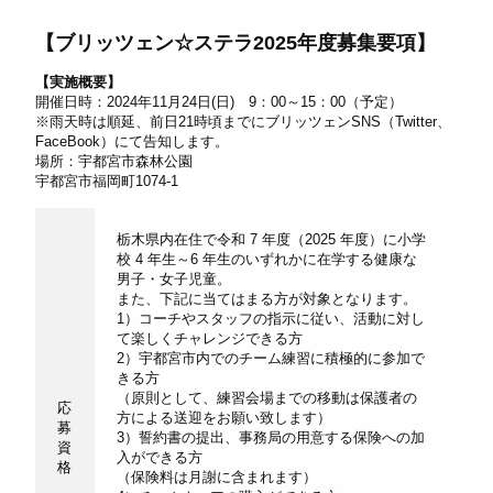
【ブリッツェン☆ステラ
2025
年度募集要項】
【実施概要】
開催日時：
2024
年
11
月
24
日
(
日
)
9
：
00
～
15
：
00
（予定）
※
雨天時は順延、前日
21
時頃までにブリッツェン
SNS
（
Twitter
、
FaceBook
）にて告知します。
場所：宇都宮市森林公園
宇都宮市福岡町
1074-1
栃木県内在住で令和 7 年度（2025 年度）に小学
校 4 年生～6 年生のいずれかに在学する健康な
男子・女子児童。
また、下記に当てはまる方が対象となります。
1）コーチやスタッフの指示に従い、活動に対し
て楽しくチャレンジできる方
2）宇都宮市内でのチーム練習に積極的に参加で
きる方
（原則として、練習会場までの移動は保護者の
応
方による送迎をお願い致します）
募
3）誓約書の提出、事務局の用意する保険への加
資
入ができる方
格
（保険料は月謝に含まれます）