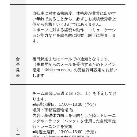
自転車に対する熟練度、体格差が非常に出やす
い年齢であることから、必ずしも成績優秀者上
位から合格というわけではありません。
スポーツに対する姿勢や動作、コミュニケーシ
ョン能力などを総合的に勘案し厳正に審査しま
す。
合
後日郵送またはメールでの通知となります。
否
（事務局からのメールを受信するためドメイン
発
指定「＠blitzen.co.jp」の受信許可設定をお願い
表
します
チーム練習は毎週 2 回（水、土）を予定してお
ります。
■毎週水曜日、17:00～18:30（予定）
場所：宇都宮競輪場 他
内容：基礎体力向上を目的とした陸上トレーニ
ングやトラック（バンク）を使用した自転車走
行トレーニングを実施
チ
■毎週土曜日、13:00～15:00（予定）
ー