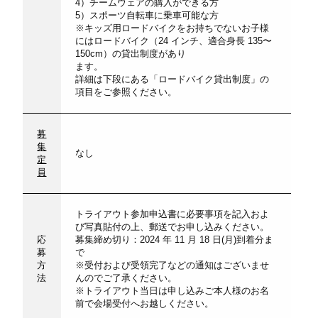
4）チームウェアの購入ができる方
5）スポーツ自転車に乗車可能な方
※キッズ用ロードバイクをお持ちでないお子様
にはロードバイク（24 インチ、適合身長 135〜
150cm）の貸出制度があり
ます。
詳細は下段にある「ロードバイク貸出制度」の
項目をご参照ください。
募
集
なし
定
員
トライアウト参加申込書に必要事項を記入およ
び写真貼付の上、郵送でお申し込みください。
応
募集締め切り：2024 年 11 月 18 日(月)到着分ま
募
で
方
※受付および受領完了などの通知はございませ
法
んのでご了承ください。
※トライアウト当日は申し込みご本人様のお名
前で会場受付へお越しください。