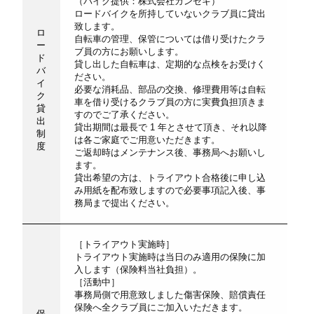
（バイク提供：株式会社カンセキ）
ロードバイクを所持していないクラブ員に貸出
致します。
ロ
自転車の管理、保管については借り受けたクラ
ー
ブ員の方にお願いします。
ド
貸し出した自転車は、定期的な点検をお受けく
バ
ださい。
イ
必要な消耗品、部品の交換、修理費用等は自転
ク
車を借り受けるクラブ員の方に実費負担頂きま
貸
すのでご了承ください。
出
貸出期間は最長で 1 年とさせて頂き、それ以降
制
は各ご家庭でご用意いただきます。
度
ご返却時はメンテナンス後、事務局へお願いし
ます。
貸出希望の方は、トライアウト合格後に申し込
み用紙を配布致しますので必要事項記入後、事
務局まで提出ください。
［トライアウト実施時］
トライアウト実施時は当日のみ適用の保険に加
入します（保険料当社負担）。
［活動中］
事務局側で用意致しました傷害保険、賠償責任
保険へ全クラブ員にご加入いただきます。
保