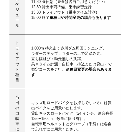
11:30 昼休憩（昼食は各自ご用意ください）
ケ
12:30 貸出車両準備、乗車練習走行
ジ
13:30 トライアウト（乗車タイム計測）
ュ
15:00 終了
※種目や時間変更の場合もあります
ー
ル
ト
ラ
1,000m 持久走：赤川ダム周回ランニング。
イ
ラダーステップ：ラダーの上で足踏み走。
ア
立ち幅跳び：助走無しの跳躍。
ウ
乗車タイム計測：自転車（持込または貸出）で
ト
規定コースを走行。
※種目変更の場合もありま
種
す
目
当
日
キッズ用ロードバイクをお持ちでない方には貸
の
出バイクをご用意いたします。
自
貸出キッズロードバイク（24 インチ、適合身長
転
135〜150cm、数量に限り有）。
車
自転車用ヘルメットとグローブ（手袋）は各自
に
で忘れずにご用意ください。