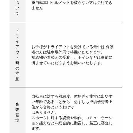
つ
※自転車用ヘルメットを被らない方は走行でき
い
ません
て
ト
ラ
イ
ア
お子様がトライアウトを受けている最中は 保護
ウ
者の方は駐車場外周で待機いただきます。
ト
補給物や着替えの受渡し、トイレなどは事前に
時
済ませていただくようお願いいたします。
の
注
意
自転車に対する熟練度、体格差が非常に出やす
い年齢であることから、必ずしも成績優秀者上
審
位から合格というわけで
査
はありません。
基
スポーツに対する姿勢や動作、コミュニケーシ
準
ョン能力などを総合的に勘案し、厳正に審査し
ます。