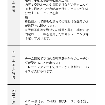
場所：宇都宮市森林公園周辺 他
ム
内容：交通ルールや集団走行などのテクニック
練
向上を目的とした自転車走行トレーニングおよ
習
び陸上トレーニングを実
施
※原則として練習会場までの移動は保護者の方
が送迎をお願いします。
※天候不良等で野外での練習が難しい場合には
固定ローラー等を使用した室内トレーニングを
予定しております。
チ
ー
チーム練習でプロの自転車選手からのコーチン
ム
グが受けることが出来ます。
加
トレーニングノートでコーチから個別のアドバ
入
イスが受けられます。
特
典
20
25
年
2025年度は以下の活動（推奨レース）を予定し
度