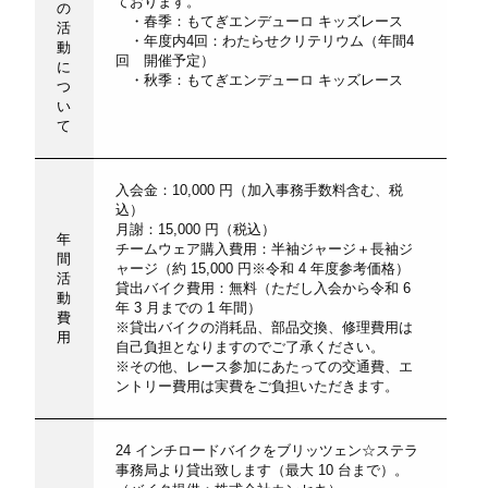
ております。
の
・春季：もてぎエンデューロ キッズレース
活
・年度内
4
回：わたらせクリテリウム（年間
4
動
回 開催予定）
に
・秋季：もてぎエンデューロ キッズレース
つ
い
て
入会金：10,000 円（加入事務手数料含む、税
込）
月謝：15,000 円（税込）
年
チームウェア購入費用：半袖ジャージ＋長袖ジ
間
ャージ（約 15,000 円※令和 4 年度参考価格）
活
貸出バイク費用：無料（ただし入会から令和 6
動
年 3 月までの 1 年間）
費
※貸出バイクの消耗品、部品交換、修理費用は
用
自己負担となりますのでご了承ください。
※その他、レース参加にあたっての交通費、エ
ントリー費用は実費をご負担いただきます。
24 インチロードバイクをブリッツェン☆ステラ
事務局より貸出致します（最大 10 台まで）。