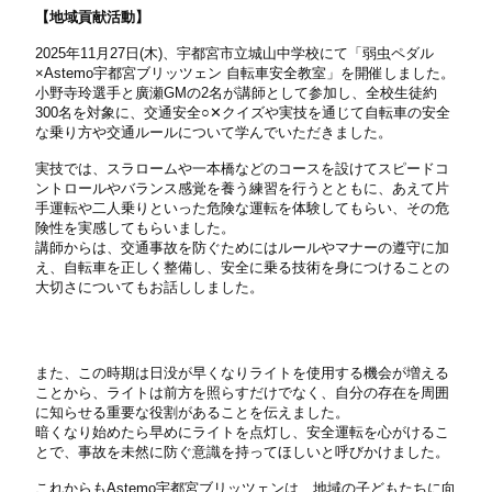
【地域貢献活動】
2025年11月27日(木)、宇都宮市立城山中学校にて「弱虫ペダル
×Astemo宇都宮ブリッツェン 自転車安全教室」を開催しました。​
小野寺玲選手と廣瀬GMの2名が講師として参加し、全校生徒約
300名を対象に、交通安全○✕クイズや実技を通じて自転車の安全
な乗り方や交通ルールについて学んでいただきました。​
実技では、スラロームや一本橋などのコースを設けてスピードコ
ントロールやバランス感覚を養う練習を行うとともに、あえて片
手運転や二人乗りといった危険な運転を体験してもらい、その危
険性を実感してもらいました。​
講師からは、交通事故を防ぐためにはルールやマナーの遵守に加
え、自転車を正しく整備し、安全に乗る技術を身につけることの
大切さについてもお話ししました。​
また、この時期は日没が早くなりライトを使用する機会が増える
ことから、ライトは前方を照らすだけでなく、自分の存在を周囲
に知らせる重要な役割があることを伝えました。​
暗くなり始めたら早めにライトを点灯し、安全運転を心がけるこ
とで、事故を未然に防ぐ意識を持ってほしいと呼びかけました。​
これからもAstemo宇都宮ブリッツェンは、地域の子どもたちに向