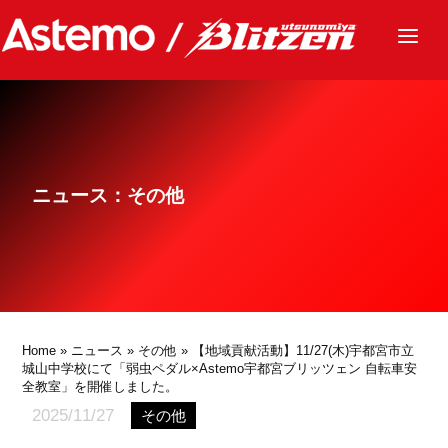
ニュース
チーム
レース
ニュース：その他
グッズ
ファンクラブ
サステナビリティ
パートナー
Home
»
ニュース
»
その他
» 【地域貢献活動】11/27(木)宇都宮市立
城山中学校にて「弱虫ペダル×Astemo宇都宮ブリッツェン 自転車安
全教室」を開催しました。
2025/11/27
その他