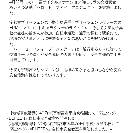
4月22日（火）、宮サイクルステーション前にて朝の交通安全・
あいさつ活動「ハローセーフティープロジェクト」を実施しまし
た。
宇都宮ブリッツェンの小野寺玲選手、ブリッツェンラヴァーズの
HINA、マスコットキャラクターのライトくん、そして文星女子高
校の生徒の皆さんが参加。自転車通勤・通学で賑わう駅前にて、
地域の皆さまとともに交通安全と朝のあいさつを呼びかけまし
た。
「ハローセーフティープロジェクト」は、通行する方々に対して
交通ルールの遵守や安全運転の大切さを伝え、安全意識の向上を
目指しています。
今後も宇都宮ブリッツェンは、地域の皆さまと協力しながら交通
安全活動を推進してまいります。
«
【地域貢献活動】4/17(木)宇都宮市平出幼稚園にて「弱虫ペダル
×BLITZEN」自転車安全教室を開催しました。
【地域貢献活動】4/24(木)宇都宮市の星の杜中学校⋆高等学校にて
「弱虫ペダル×BLITZEN」自転車安全教室を開催しました。
»