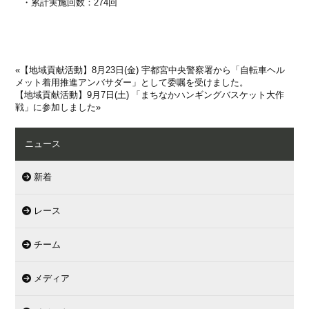
・累計実施回数：274回​
«
【地域貢献活動】8月23日(金) 宇都宮中央警察署から「自転車ヘル
メット着用推進アンバサダー」として委嘱を受けました。
【地域貢献活動】9月7日(土) 「まちなかハンギングバスケット大作
戦」に参加しました
»
ニュース
新着
レース
チーム
メディア