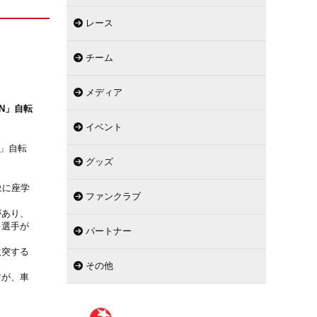
レース
チーム
メディア
EN」自転
イベント
N」自転
グッズ
象に座学
ファンクラブ
があり、
多選手が
パートナー
激突する
その他
すが、車