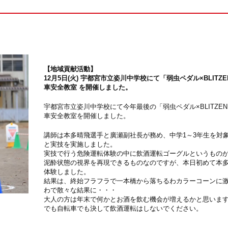
【地域貢献活動】
12月5日(火) 宇都宮市立姿川中学校にて「弱虫ペダル×BLITZ
車安全教室 を開催しました。
宇都宮市立姿川中学校にて今年最後の「弱虫ペダル×BLITZE
車安全教室を開催しました。
講師は本多晴飛選手と廣瀬副社長が務め、中学1～3年生を対
と実技を実施しました。
実技で行う危険運転体験の中に飲酒運転ゴーグルというもの
泥酔状態の視界を再現できるものなのですが、本日初めて本
体験しました。
結果は、終始フラフラで一本橋から落ちるわカラーコーンに
わで散々な結果に・・・
大人の方は年末で何かとお酒を飲む機会が増えるかと思いま
でも自転車でも決して飲酒運転はしないでください。