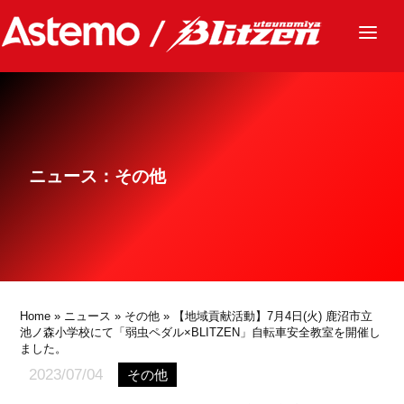
ニュース
チーム
レース
ニュース：その他
グッズ
ファンクラブ
サステナビリティ
パートナー
Home
»
ニュース
»
その他
» 【地域貢献活動】7月4日(火) 鹿沼市立
池ノ森小学校にて「弱虫ペダル×BLITZEN」自転車安全教室を開催し
ました。
2023/07/04
その他