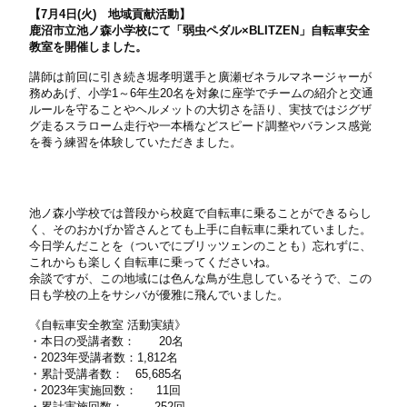
【7月4日(火) 地域貢献活動】
鹿沼市立池ノ森小学校にて「弱虫ペダル×BLITZEN」自転車安全
教室を開催しました。
講師は前回に引き続き堀孝明選手と廣瀬ゼネラルマネージャーが
務めあげ、小学1～6年生20名を対象に座学でチームの紹介と交通
ルールを守ることやヘルメットの大切さを語り、実技ではジグザ
グ走るスラローム走行や一本橋などスピード調整やバランス感覚
を養う練習を体験していただきました。
池ノ森小学校では普段から校庭で自転車に乗ることができるらし
く、そのおかげか皆さんとても上手に自転車に乗れていました。
今日学んだことを（ついでにブリッツェンのことも）忘れずに、
これからも楽しく自転車に乗ってくださいね。
余談ですが、この地域には色んな鳥が生息しているそうで、この
日も学校の上をサシバが優雅に飛んでいました。
《自転車安全教室 活動実績》
・本日の受講者数： 20名
・2023年受講者数：1,812名
・累計受講者数： 65,685名
・2023年実施回数： 11回
・累計実施回数： 252回