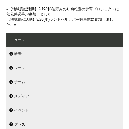
«
【地域貢献活動】2/19(木)佐野みのり幼稚園の食育プロジェクトに
秋元碧選手が参加しました
【地域貢献活動】3/25(水)ランドセルカバー贈呈式に参加しまし
た。
»
ニュース
新着
レース
チーム
メディア
イベント
グッズ