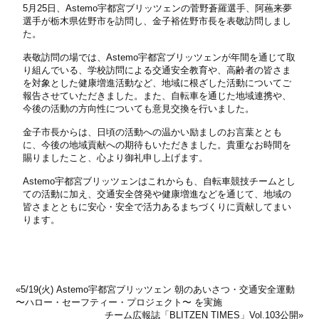
5月25日、Astemo宇都宮ブリッツェンの菅野蒼羅選手、阿蘓来夢
選手が栃木県佐野市を訪問し、金子裕佐野市長を表敬訪問しまし
た。
表敬訪問の場では、Astemo宇都宮ブリッツェンが年間を通じて取
り組んでいる、学校訪問による交通安全教育や、高齢者の皆さま
を対象とした健康増進活動など、地域に根ざした活動についてご
報告させていただきました。また、自転車を通じた地域連携や、
今後の活動の方向性についても意見交換を行いました。
金子市長からは、日頃の活動への温かい励ましのお言葉ととも
に、今後の地域貢献への期待もいただきました。貴重なお時間を
賜りましたこと、心より御礼申し上げます。
Astemo宇都宮ブリッツェンはこれからも、自転車競技チームとし
ての活動に加え、交通安全啓発や健康増進などを通じて、地域の
皆さまとともに安心・安全で活力あるまちづくりに貢献してまい
ります。
«
5/19(火) Astemo宇都宮ブリッツェン 朝のあいさつ・交通安全運動
〜ハロー・セーフティー・プロジェクト〜 を実施
チーム広報誌「BLITZEN TIMES」Vol.103公開
»