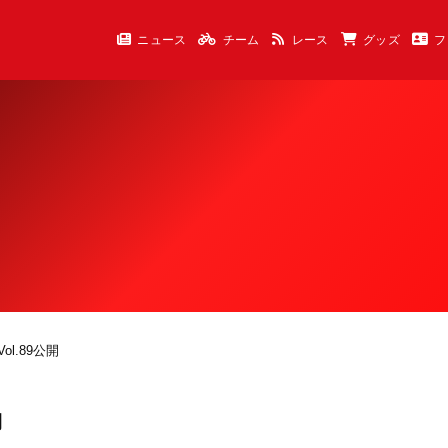
ニュース
チーム
レース
グッズ
フ
ol.89公開
開