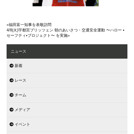
«
福田富一知事を表敬訪問
4/8(火)宇都宮ブリッツェン 朝のあいさつ・交通安全運動 〜ハロー •
セーフティ•プロジェクト〜 を実施
»
ニュース
新着
レース
チーム
メディア
イベント