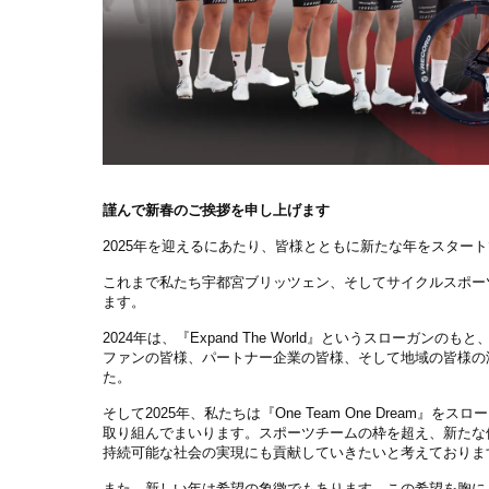
謹んで新春のご挨拶を申し上げます
2025
年を迎えるにあたり、皆様とともに新たな年をスタート
これまで私たち宇都宮ブリッツェン、そしてサイクルスポー
ます。
2024
年は、『
Expand The World
』というスローガンのもと
ファンの皆様、パートナー企業の皆様、そして地域の皆様の
た。
そして
2025
年、私たちは『
One Team One Dream
』をスロー
取り組んでまいります。スポーツチームの枠を超え、新たな
持続可能な社会の実現にも貢献していきたいと考えておりま
また、新しい年は希望の象徴でもあります。この希望を胸に