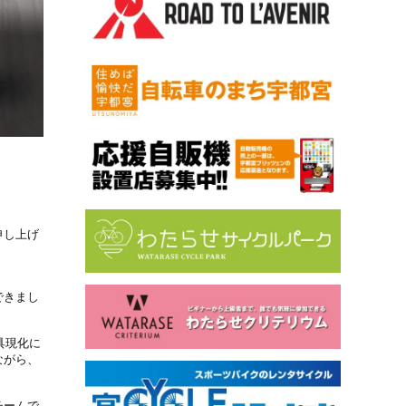
申し上げ
できまし
具現化に
ながら、
チームで