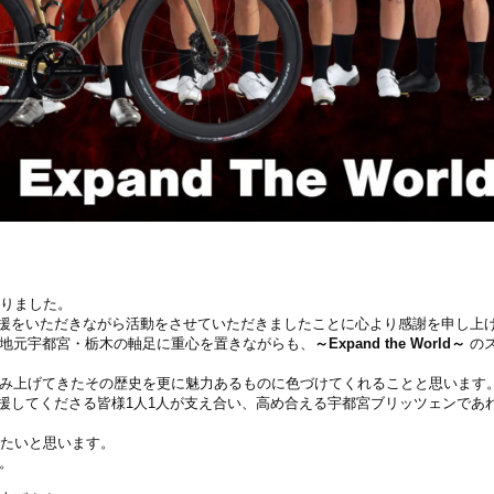
なりました。
援をいただきながら活動をさせていただきましたことに心より感謝を申し上
地元宇都宮・栃木の軸足に重心を置きながらも、
～Expand the World～
の
み上げてきたその歴史を更に魅力あるものに色づけてくれることと思います
援してくださる皆様
1
人
1
人が支え合い、高め合える宇都宮ブリッツェンであ
けたいと思います。
。