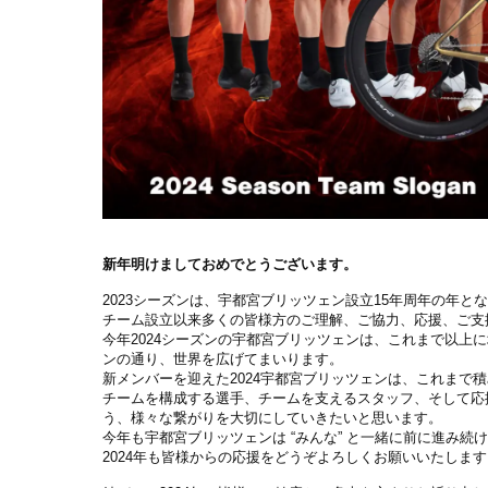
新年明けましておめでとうございます。
2023シーズンは、宇都宮ブリッツェン設立
15
年周年の年と
チーム設立以来多くの皆様方のご理解、ご協力、応援、ご支
今年
2024
シーズンの宇都宮ブリッツェンは、これまで以上に
ンの通り、世界を広げてまいります。
新メンバーを迎えた
2024
宇都宮ブリッツェンは、これまで積
チームを構成する選手、チームを支えるスタッフ、そして応
う、様々な繋がりを大切にしていきたいと思います。
今年も宇都宮ブリッツェンは “みんな” と一緒に前に進み続
2024
年も皆様からの応援をどうぞよろしくお願いいたします