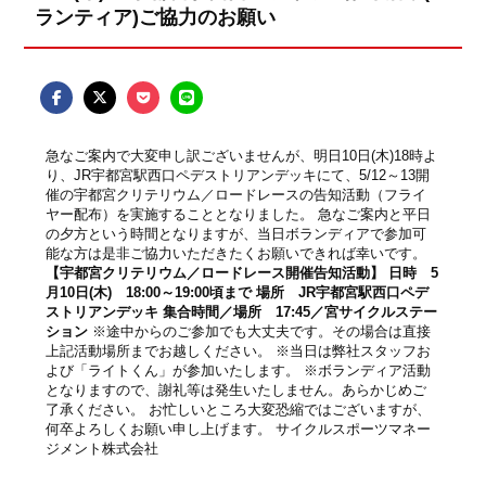
ランティア)ご協力のお願い
急なご案内で大変申し訳ございませんが、明日10日(木)18時よ
り、JR宇都宮駅西口ペデストリアンデッキにて、5/12～13開
催の宇都宮クリテリウム／ロードレースの告知活動（フライ
ヤー配布）を実施することとなりました。 急なご案内と平日
の夕方という時間となりますが、当日ボランディアで参加可
能な方は是非ご協力いただきたくお願いできれば幸いです。
【宇都宮クリテリウム／ロードレース開催告知活動】 日時 5
月10日(木) 18:00～19:00頃まで 場所 JR宇都宮駅西口ペデ
ストリアンデッキ 集合時間／場所 17:45／宮サイクルステー
ション
※途中からのご参加でも大丈夫です。その場合は直接
上記活動場所までお越しください。 ※当日は弊社スタッフお
よび「ライトくん」が参加いたします。 ※ボランディア活動
となりますので、謝礼等は発生いたしません。あらかじめご
了承ください。 お忙しいところ大変恐縮ではございますが、
何卒よろしくお願い申し上げます。 サイクルスポーツマネー
ジメント株式会社