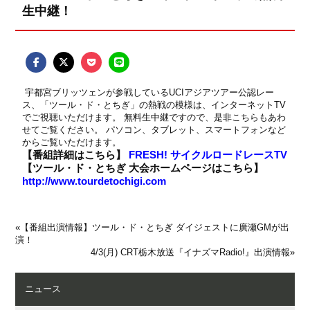
生中継！
宇都宮ブリッツェンが参戦しているUCIアジアツアー公認レー
ス、
「ツール・ド・とちぎ」
の熱戦の模様は、インターネットTV
でご視聴いただけます。 無料生中継ですので、是非こちらもあわ
せてご覧ください。 パソコン、タブレット、スマートフォンなど
からご覧いただけます。
【番組詳細はこちら】
FRESH! サイクルロードレースTV
【ツール・ド・とちぎ 大会ホームページはこちら】
http://www.tourdetochigi.com
«
【番組出演情報】ツール・ド・とちぎ ダイジェストに廣瀬GMが出
演！
4/3(月) CRT栃木放送『イナズマRadio!』出演情報
»
ニュース