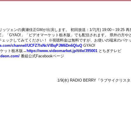
ツェンの廣瀬佳正GMが出演します。 初回放送：1/7(月) 19:00～19:25 再
YOUTUBE」「GYAO!」「ビデオマーケット栃木版」でも配信されます。 県外の方や
チェックしてみてください！ ※視聴料金は無料ですが、お使いの端末のパケ
be.com/channel/UCFZ7lsNcVlBqPJM6Dn6QluQ
GYAO!
ケット栃木版→
https://www.videomarket.jp/title/395001
とちぎテレビ
-rideon.com/
番組公式Facebookページ
1/9(水) RADIO BERRY『ラブサイクリ