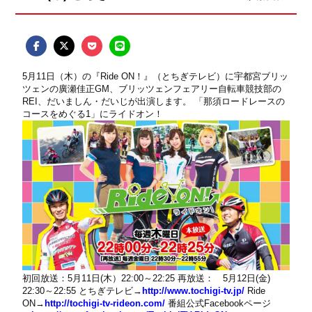
5月11日（木）の『Ride ON！』（とちぎテレビ）に宇都宮ブリッ
ツェンの廣瀬佳正GM、ブリッツェンフェアリー自転車競技部の
REI、だいましん・だいじが出演します。 「那須ロードレースの
コースをめぐる1」にライドオン！
初回放送：5月11日(木）22:00～22:25 再放送： 5月12日(金)
22:30～22:55 とちぎテレビ→
http://www.tochigi-tv.jp/
Ride
ON→
http://tochigi-tv-rideon.com/
番組公式Facebookページ