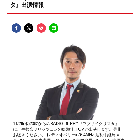
タ』出演情報
11/28(水)20時からのRADIO BERRY『ラブサイクリスタ』
に、宇都宮ブリッツェンの廣瀬佳正GMが出演します。是非、
お聴きください。 レディオベリー=76.4MHz 足利中継局＝