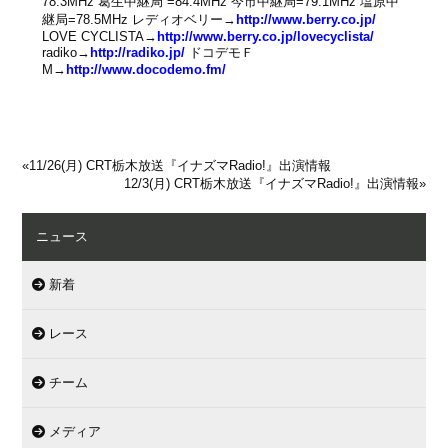
78.3MHz 葛生中継局 =84.4MHz 今市中継局=79.1MHz 塩原中
継局=78.5MHz レディオベリー→
http://www.berry.co.jp/
LOVE CYCLISTA→
http://www.berry.co.jp/lovecyclista/
radiko→
http://radiko.jp/
ドコデモＦ
M→
http://www.docodemo.fm/
«
11/26(月) CRT栃木放送『イナズマRadio!』出演情報
12/3(月) CRT栃木放送『イナズマRadio!』出演情報
»
ニュース
新着
レース
チーム
メディア