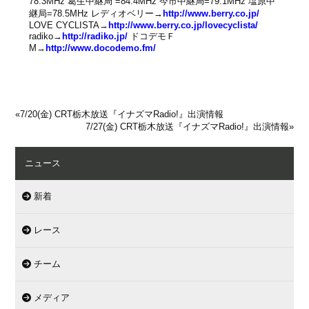
78.3MHz 葛生中継局 =84.4MHz 今市中継局=79.1MHz 塩原中
継局=78.5MHz レディオベリー→
http://www.berry.co.jp/
LOVE CYCLISTA→
http://www.berry.co.jp/lovecyclista/
radiko→
http://radiko.jp/
ドコデモＦ
M→
http://www.docodemo.fm/
«
7/20(金) CRT栃木放送『イナズマRadio!』出演情報
7/27(金) CRT栃木放送『イナズマRadio!』出演情報
»
ニュース
新着
レース
チーム
メディア