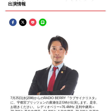
出演情報
7月25日(水)20時からのRADIO BERRY『ラブサイクリスタ』
に、宇都宮ブリッツェンの廣瀬佳正GMが出演します。是非、
お聴きください。 レディオベリー=76.4MHz 足利中継局＝