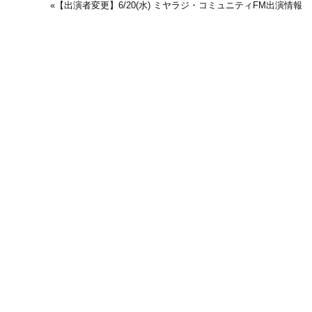
«
【出演者変更】6/20(水) ミヤラジ・コミュニティFM出演情報