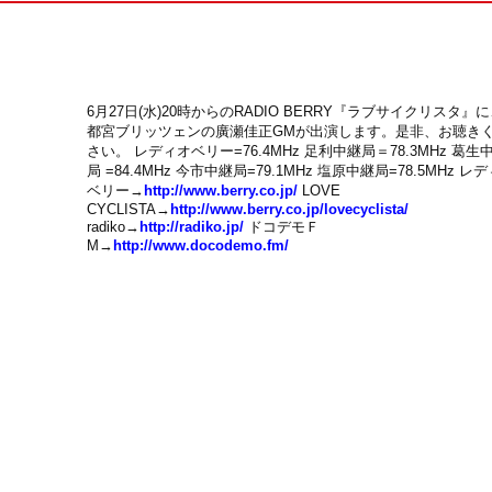
6月27日(水)20時からのRADIO BERRY『ラブサイクリスタ』
都宮ブリッツェンの廣瀬佳正GMが出演します。是非、お聴き
さい。 レディオベリー=76.4MHz 足利中継局＝78.3MHz 葛生
局 =84.4MHz 今市中継局=79.1MHz 塩原中継局=78.5MHz レ
ベリー→
http://www.berry.co.jp/
LOVE
CYCLISTA→
http://www.berry.co.jp/lovecyclista/
radiko→
http://radiko.jp/
ドコデモＦ
M→
http://www.docodemo.fm/