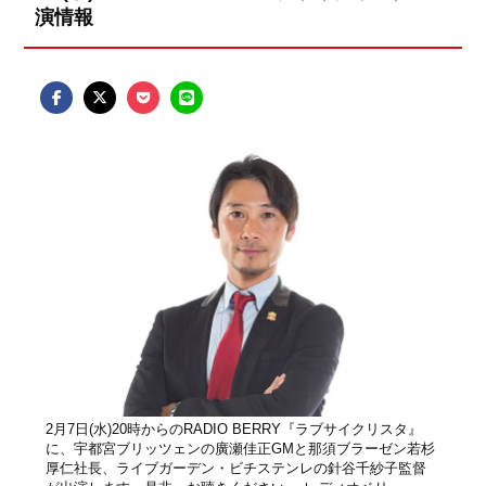
演情報
2月7日(水)20時からのRADIO BERRY『ラブサイクリスタ』
に、宇都宮ブリッツェンの廣瀬佳正GMと那須ブラーゼン若杉
厚仁社長、ライブガーデン・ビチステンレの針谷千紗子監督