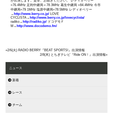
が出演します。是非、お聴きください。 レディオベリー
=76.4MHz 足利中継局＝78.3MHz 葛生中継局 =84.4MHz 今市
中継局=79.1MHz 塩原中継局=78.5MHz レディオベリー
→
http://www.berry.co.jp/
LOVE
CYCLISTA→
http://www.berry.co.jp/lovecyclista/
radiko→
http://radiko.jp/
ドコデモＦ
M→
http://www.docodemo.fm/
«
2/6(火) RADIO BERRY『BEAT SPORTS!』出演情報
2/8(木) とちぎテレビ『Ride ON！』出演情報
»
ニュース
新着
レース
チーム