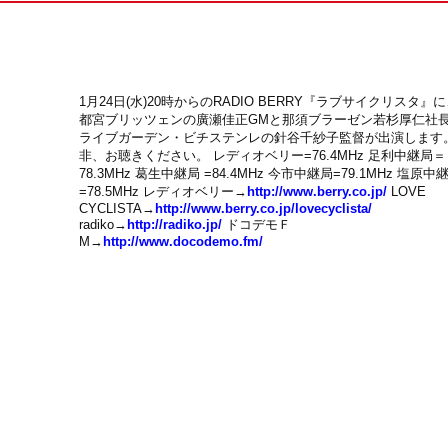
1月24日(水)20時からのRADIO BERRY『ラブサイクリスタ』
都宮ブリッツェンの廣瀬佳正GMと那須ブラーゼン若杉厚仁社
ライブガーデン・ビチステンレの針谷千紗子監督が出演します
非、お聴きください。 レディオベリー=76.4MHz 足利中継局＝
78.3MHz 葛生中継局 =84.4MHz 今市中継局=79.1MHz 塩原中
=78.5MHz レディオベリー→
http://www.berry.co.jp/
LOVE
CYCLISTA→
http://www.berry.co.jp/lovecyclista/
radiko→
http://radiko.jp/
ドコデモＦ
M→
http://www.docodemo.fm/