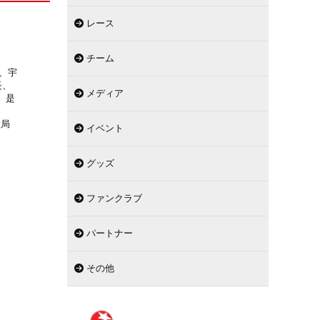
レース
チーム
に、宇
長、
メディア
。是
継局
イベント
グッズ
ファンクラブ
パートナー
その他