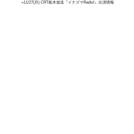
«
11/27(月) CRT栃木放送『イナズマRadio!』出演情報