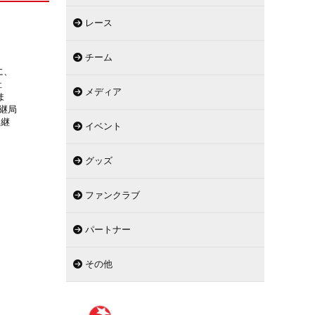
レース
チーム
に、
社
メディア
ま
中継局
中継
イベント
グッズ
ファンクラブ
パートナー
その他