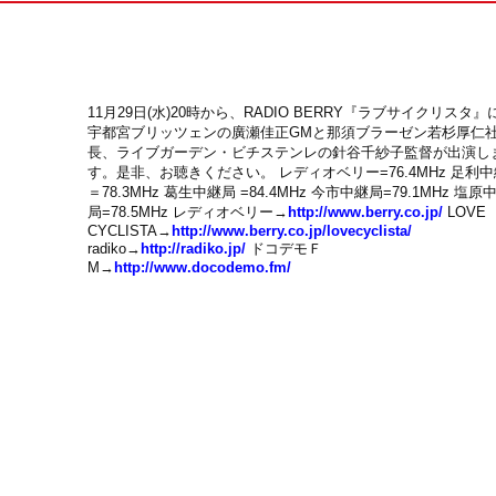
11月29日(水)20時から、RADIO BERRY『ラブサイクリスタ』
宇都宮ブリッツェンの廣瀬佳正GMと那須ブラーゼン若杉厚仁
長、ライブガーデン・ビチステンレの針谷千紗子監督が出演し
す。是非、お聴きください。 レディオベリー=76.4MHz 足利
＝78.3MHz 葛生中継局 =84.4MHz 今市中継局=79.1MHz 塩原
局=78.5MHz レディオベリー→
http://www.berry.co.jp/
LOVE
CYCLISTA→
http://www.berry.co.jp/lovecyclista/
radiko→
http://radiko.jp/
ドコデモＦ
M→
http://www.docodemo.fm/