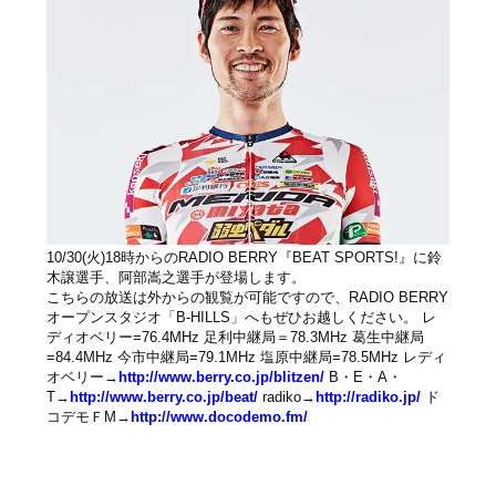
10/30(火)18時からのRADIO BERRY『BEAT SPORTS!』に鈴
木譲選手、阿部嵩之選手が登場します。
こちらの放送は外からの観覧が可能ですので、RADIO BERRY
オープンスタジオ「B-HILLS」へもぜひお越しください。 レ
ディオベリー=76.4MHz 足利中継局＝78.3MHz 葛生中継局
=84.4MHz 今市中継局=79.1MHz 塩原中継局=78.5MHz レディ
オベリー→
http://www.berry.co.jp/blitzen/
B・E・A・
T→
http://www.berry.co.jp/beat/
radiko→
http://radiko.jp/
ド
コデモＦM→
http://www.docodemo.fm/