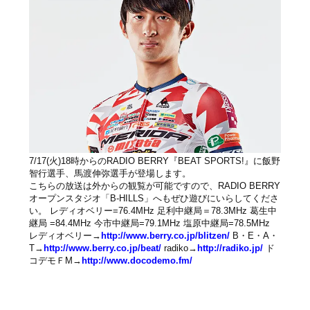
7/17(火)18時からのRADIO BERRY『BEAT SPORTS!』に飯野
智行選手、馬渡伸弥選手が登場します。
こちらの放送は外からの観覧が可能ですので、RADIO BERRY
オープンスタジオ「B-HILLS」へもぜひ遊びにいらしてくださ
い。 レディオベリー=76.4MHz 足利中継局＝78.3MHz 葛生中
継局 =84.4MHz 今市中継局=79.1MHz 塩原中継局=78.5MHz
レディオベリー→
http://www.berry.co.jp/blitzen/
B・E・A・
T→
http://www.berry.co.jp/beat/
radiko→
http://radiko.jp/
ド
コデモＦM→
http://www.docodemo.fm/